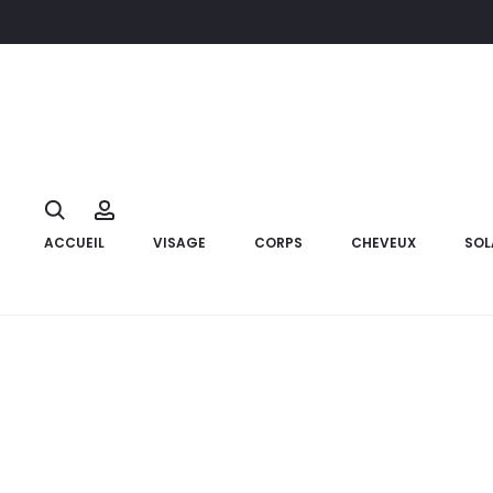
Accueil
Hygiène
PHYSIOMER Jet Fort Hygiène Nasale,210ml
10%
Search
Account
ACCUEIL
VISAGE
CORPS
CHEVEUX
SOL