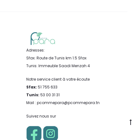
Adresses:
Sfax: Route de Tunis km 1.5 Sfax
Tunis: Immeuble Saadi Menzah 4
Notre service client à votre écoute
Sfax:
51 755 633
Tunis:
53 00 31 31
Mail : pcommepara@pcommepara.tn
Suivez nous sur
Go
to