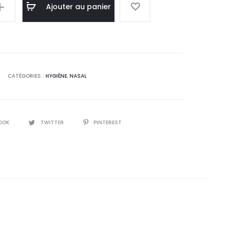
el
initial
Ajouter au panier
 :
était :
5
25,0
T.
DT.
CATÉGORIES :
HYGIÈNE
,
NASAL
OOK
TWITTER
PINTEREST