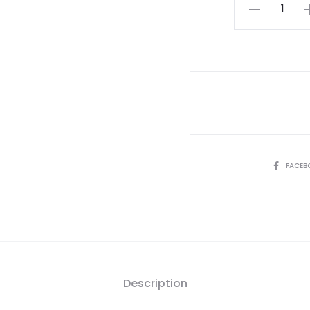
actu
quantité
de
est
PHYSIOMER
Jet
22,
Fort
Hygiène
D
Nasale,210ml
SHARE
FACEB
Description