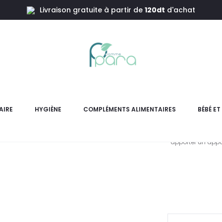
Livraison gratuite à partir de
120dt
d'achat
s & Minéraux,60 Gélules
PHYSIOS
Min
AIRE
HYGIÈNE
COMPLÉMENTS ALIMENTAIRES
BÉBÉ E
PHYSIOSOURCES Vitamines &
apporter un appor
L
pri