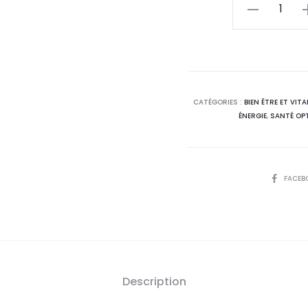
actue
quantité
de
est 
PHYSIOSOURC
Vitamines
40,
&
Minéraux,60
DT
CATÉGORIES :
BIEN ÊTRE ET VITA
ÉNERGIE
,
SANTÉ OP
Gélules
SHARE
FACEB
Description