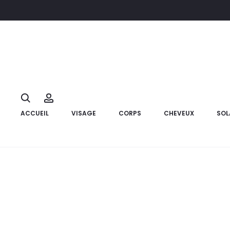
Accueil
Compléments alimentaires
PHYSIOSOURCES Vitamine
14%
Search
Account
ACCUEIL
VISAGE
CORPS
CHEVEUX
SOL