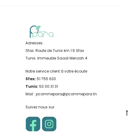
Adresses:
Sfax: Route de Tunis km 1.5 Sfax
Tunis: Immeuble Saadi Menzah 4
Notre service client à votre écoute
Sfax:
51 755 633
Tunis:
53 00 31 31
Mail : pcommepara@pcommepara.tn
Suivez nous sur
Go
to
to