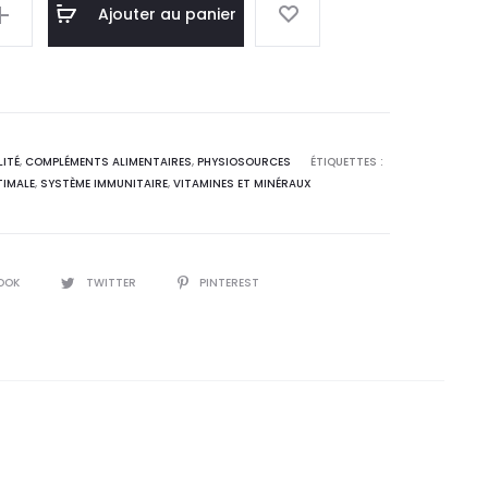
l
initial
Ajouter au panier
:
était :
ES
0
46,6
.
DT.
LITÉ
,
COMPLÉMENTS ALIMENTAIRES
,
PHYSIOSOURCES
ÉTIQUETTES :
TIMALE
,
SYSTÈME IMMUNITAIRE
,
VITAMINES ET MINÉRAUX
OOK
TWITTER
PINTEREST