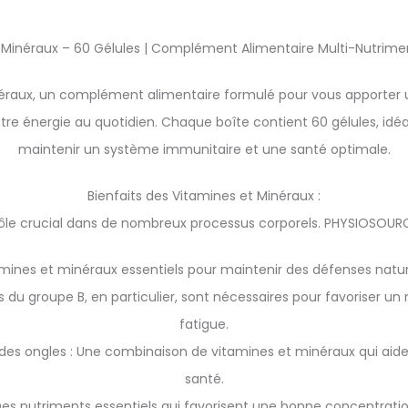
néraux – 60 Gélules | Complément Alimentaire Multi-Nutriments 
aux, un complément alimentaire formulé pour vous apporter un
 votre énergie au quotidien. Chaque boîte contient 60 gélules, idé
maintenir un système immunitaire et une santé optimale.
Bienfaits des Vitamines et Minéraux :
rôle crucial dans de nombreux processus corporels. PHYSIOSOURC
mines et minéraux essentiels pour maintenir des défenses natur
es du groupe B, en particulier, sont nécessaires pour favoriser u
fatigue.
 des ongles : Une combinaison de vitamines et minéraux qui ai
santé.
: Des nutriments essentiels qui favorisent une bonne concentra