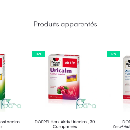
Produits apparentés
14%
17%
Prostacalm
DOPPEL Herz Aktiv Uricalm , 30
DOP
es
Comprimés
Zinc+His