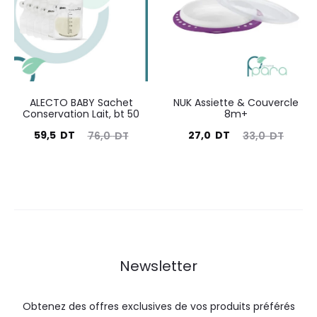
23,9
29,4
24,0
29,0
DT.
DT.
DT.
DT.
ALECTO BABY Sachet
NUK Assiette & Couvercle
Conservation Lait, bt 50
8m+
Le
Le
Le
Le
59,5
DT
27,0
DT
76,0
DT
33,0
DT
prix
prix
prix
prix
actuel
initial
actuel
initial
est :
était :
est :
était :
59,5
76,0
27,0
33,0
DT.
DT.
DT.
DT.
Newsletter
Obtenez des offres exclusives de vos produits préférés