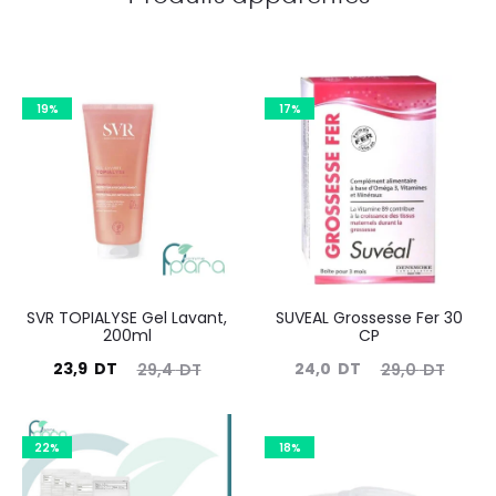
19%
17%
SVR TOPIALYSE Gel Lavant,
SUVEAL Grossesse Fer 30
200ml
CP
Le
Le
Le
Le
23,9
DT
24,0
DT
29,4
DT
29,0
DT
prix
prix
prix
prix
actuel
initial
actuel
initial
22%
18%
est :
était :
est :
était :