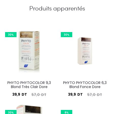
Produits apparentés
30%
30%
PHYTO PHYTOCOLOR 9,3
PHYTO PHYTOCOLOR 6,3
Blond Très Clair Dore
Blond Fonce Dore
Le
Le
Le
Le
39,9
DT
39,9
DT
57,0
DT
57,0
DT
prix
prix
prix
prix
actuel
initial
actuel
initial
30%
8%