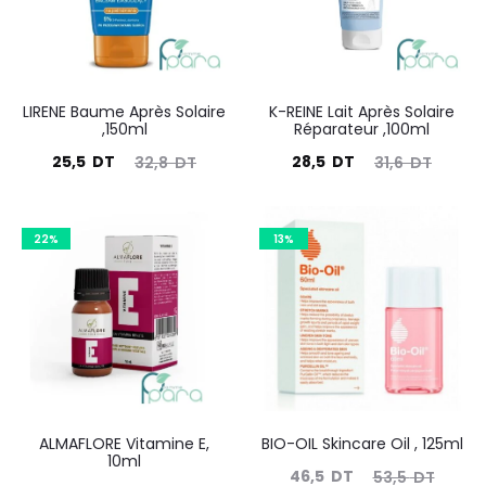
LIRENE Baume Après Solaire
K-REINE Lait Après Solaire
,150ml
Réparateur ,100ml
Le
Le
Le
Le
25,5
DT
28,5
DT
32,8
DT
31,6
DT
prix
prix
prix
prix
actuel
initial
actuel
initial
22%
13%
est :
était :
est :
était :
25,5
32,8
28,5
31,6
DT.
DT.
DT.
DT.
ALMAFLORE Vitamine E,
BIO-OIL Skincare Oil , 125ml
10ml
Le
Le
46,5
DT
53,5
DT