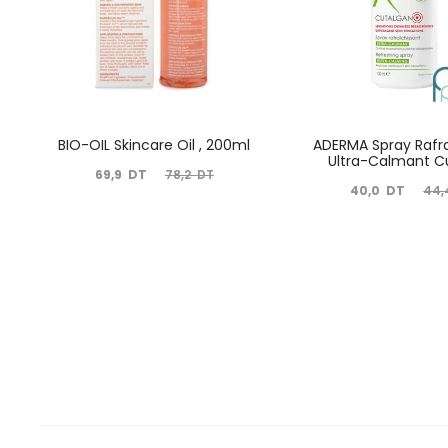
BIO-OIL Skincare Oil , 200ml
ADERMA Spray Rafra
Ultra-Calmant C
Le
Le
69,9
DT
78,2
DT
Le
Le
40,0
DT
44,
prix
prix
prix
prix
actuel
initial
actuel
initial
est :
était :
est :
était :
69,9
78,2
40,0
44,4
DT.
DT.
DT.
DT.