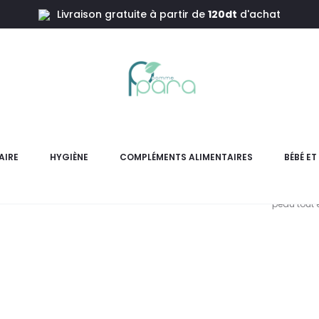
Livraison gratuite à partir de
120dt
d'achat
drapil Lait Corps SPF10,100ml
PHYTOCAD
AIRE
HYGIÈNE
COMPLÉMENTS ALIMENTAIRES
BÉBÉ E
Hydrapil Lait de Corps SPF 
peau tout e
pr