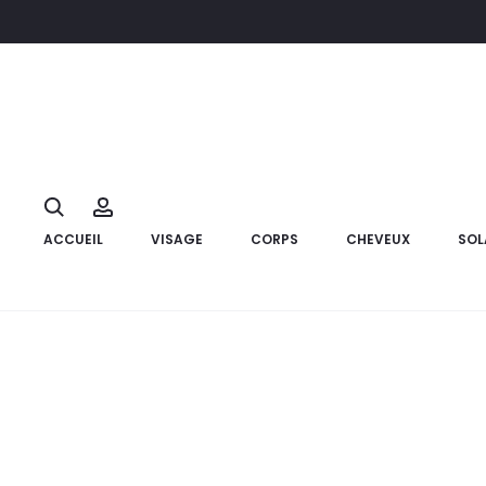
Accueil
Corps
Soins hydratant et nourrissant
PHYTOCAD Hy
10%
Search
Account
ACCUEIL
VISAGE
CORPS
CHEVEUX
SOL