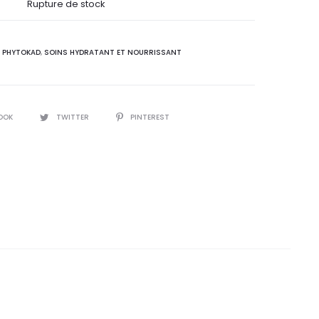
el
initial
Rupture de stock
 :
était :
:
PHYTOKAD
,
SOINS HYDRATANT ET NOURRISSANT
,5
35,0
T.
DT.
OOK
TWITTER
PINTEREST