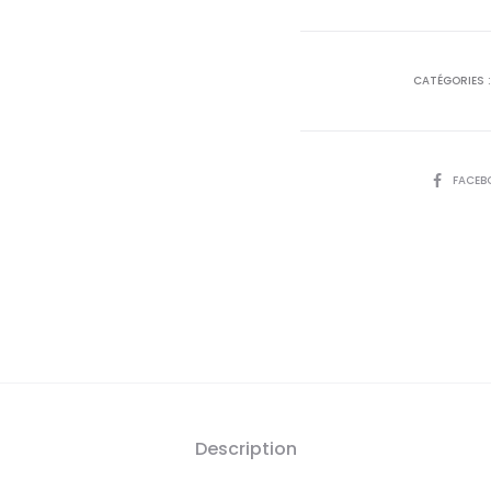
actu
est
CATÉGORIES 
31
D
SHARE
FACEB
Description