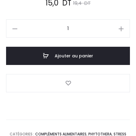
Le
Le
15,0
DT
19,4
DT
prix
prix
quantité
actuel
initial
de
PHYTOTHERA
est :
était :
MagVit
Ajouter au panier
15,0
19,4
Anti
Stress
DT.
DT.
,60
Gélules
CATÉGORIES :
COMPLÉMENTS ALIMENTAIRES
,
PHYTOTHERA
,
STRESS