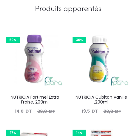
Produits apparentés
50%
30%
NUTRICIA Fortimel Extra
NUTRICIA Cubitan Vanille
Fraise, 200ml
,200ml
Le
Le
Le
Le
14,0
DT
19,5
DT
28,0
DT
28,0
DT
prix
prix
prix
prix
actuel
initial
actuel
initial
17%
14%