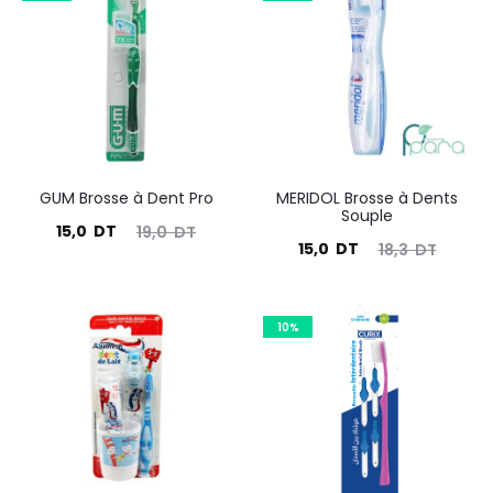
GUM Brosse à Dent Pro
MERIDOL Brosse à Dents
Souple
Le
Le
15,0
DT
19,0
DT
Le
Le
15,0
DT
18,3
DT
prix
prix
prix
prix
actuel
initial
actuel
initial
est :
était :
10%
est :
était :
15,0
19,0
15,0
18,3
DT.
DT.
DT.
DT.