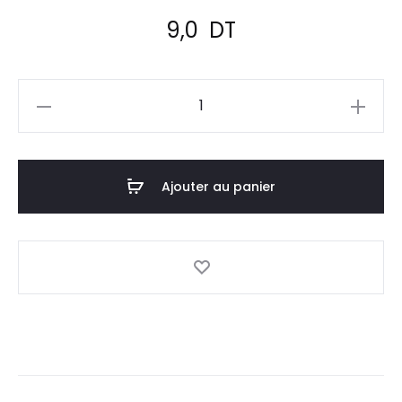
9,0
DT
quantité
de
PIERROT
Brosse
Ajouter au panier
A
Dents
Energy
Souple