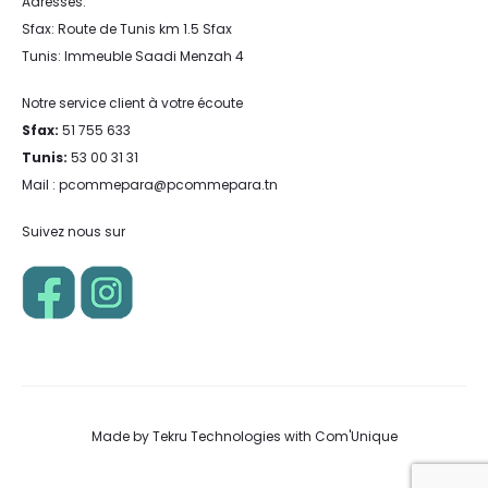
Adresses:
Sfax: Route de Tunis km 1.5 Sfax
Tunis: Immeuble Saadi Menzah 4
Notre service client à votre écoute
Sfax:
51 755 633
Tunis:
53 00 31 31
Mail : pcommepara@pcommepara.tn
Suivez nous sur
Made by
Tekru Technologies
with
Com'Unique