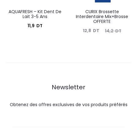
AQUAFRESH – Kit Dent De
CURIX Brossette
Lait 3-5 Ans
Interdentaire Mix+Brosse
OFFERTE
11,9
DT
Le
Le
12,8
DT
14,2
DT
prix
prix
actuel
initial
est :
était :
12,8
14,2
DT.
DT.
Newsletter
Obtenez des offres exclusives de vos produits préférés