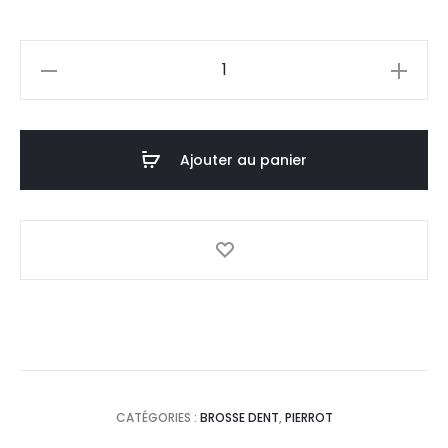
quantité
de
PIERROT
Brosse
Ajouter au panier
à
Dents
Oxygen
Souple
CATÉGORIES :
BROSSE DENT
,
PIERROT