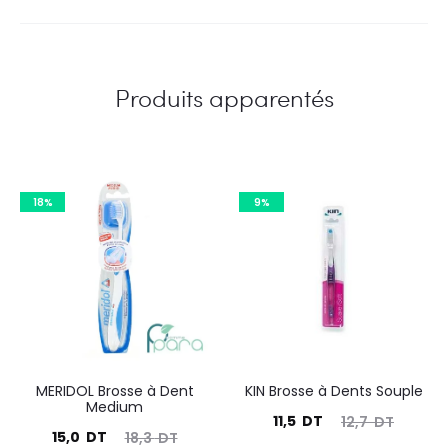
Produits apparentés
18%
9%
MERIDOL Brosse à Dent
KIN Brosse à Dents Souple
Medium
Le
Le
11,5
DT
12,7
DT
Le
Le
15,0
DT
18,3
DT