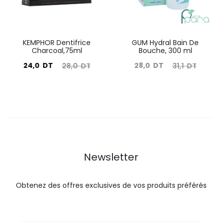
KEMPHOR Dentifrice
GUM Hydral Bain De
Charcoal,75ml
Bouche, 300 ml
Le
Le
Le
Le
24,0
DT
28,0
DT
28,0
DT
31,1
DT
prix
prix
prix
prix
actuel
initial
actuel
initial
est :
était :
est :
était :
24,0
28,0
28,0
31,1
DT.
DT.
DT.
DT.
Newsletter
Obtenez des offres exclusives de vos produits préférés