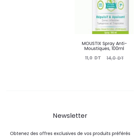
prix
prix
actuel
initial
est :
était :
35,0
38,8
DT.
DT.
MOUSTIX Spray Anti-
Moustiques, 100ml
Le
Le
11,0
DT
14,0
DT
prix
prix
actuel
initial
est :
était :
11,0
14,0
DT.
DT.
Newsletter
Obtenez des offres exclusives de vos produits préférés