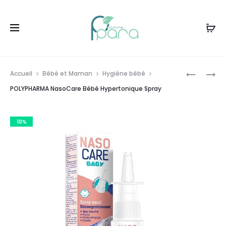
Livraison gratuite à partir de
120dt
d'achat
Prod
POLYPHA
POLYPHA
Accueil
Bébé et Maman
Hygiène bébé
NASOCA
NASOCA
navig
POLYPHARMA NasoCare Bébé Hypertonique Spray
BÉBÉ
SPRAY
ISOTONI
NASAL
10%
SPRAY,3
HYPERTO