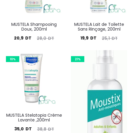
MUSTELA Shampooing
MUSTELA Lait de Toilette
Doux, 200ml
Sans Rinçage, 200ml
Le
Le
Le
Le
20,9
DT
19,9
DT
28,0
DT
25,1
DT
prix
prix
prix
prix
actuel
initial
actuel
initial
10%
21%
est :
était :
est :
était :
20,9
28,0
19,9
25,1
DT.
DT.
DT.
DT.
MUSTELA Stelatopia Crème
Lavante ,200ml
Le
Le
35,0
DT
38,8
DT