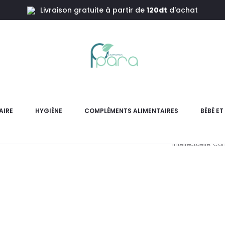
Livraison gratuite à partir de
120dt
d'achat
,30 Comprimés
POLYPH
AIRE
HYGIÈNE
COMPLÉMENTS ALIMENTAIRES
BÉBÉ E
POLYPHARMA Polyboost 30 com
intellectuelle. Co
pr