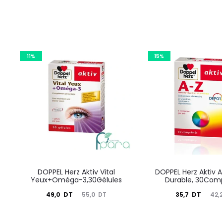
11%
15%
DOPPEL Herz Aktiv Vital
DOPPEL Herz Aktiv 
Yeux+Oméga-3,30Gélules
Durable, 30Com
Le
Le
Le
Le
49,0
DT
35,7
DT
55,0
DT
42,
prix
prix
prix
prix