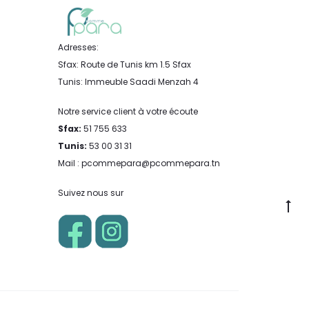
Adresses:
Sfax: Route de Tunis km 1.5 Sfax
Tunis: Immeuble Saadi Menzah 4
Notre service client à votre écoute
Sfax:
51 755 633
Tunis:
53 00 31 31
Mail : pcommepara@pcommepara.tn
Suivez nous sur
Go
to
to