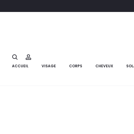
Accueil
Compléments alimentaires
POLYPHARMA PolyBoost 
10%
Search
Account
ACCUEIL
VISAGE
CORPS
CHEVEUX
SOL