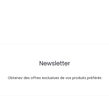
actuel
initial
actuel
i
est :
était :
est :
é
55,8
59,0
41,5
DT.
DT.
DT.
Newsletter
Obtenez des offres exclusives de vos produits préférés