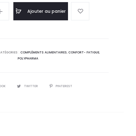
el
initial
Ajouter au panier
 :
était :
,0
23,3
T.
DT.
ATÉGORIES :
COMPLÉMENTS ALIMENTAIRES
,
CONFORT- FATIGUE
,
POLYPHARMA
OOK
TWITTER
PINTEREST