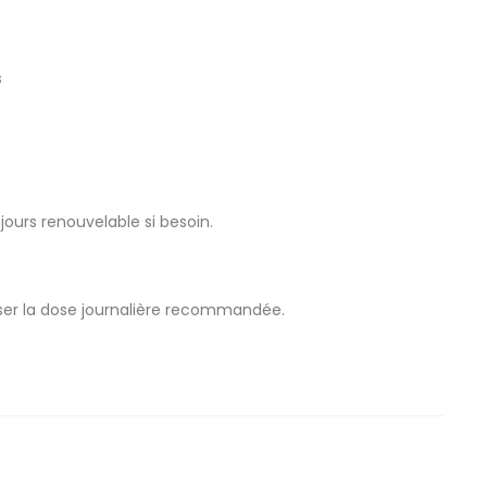
s
ours renouvelable si besoin.
sser la dose journalière recommandée.