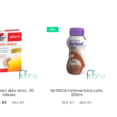
30%
erz Aktiv Artro , 30
NUTRICIA Fortimel Extra café,
Gélules
200ml
Le
Le
Le
5
DT
19,5
DT
46,1
DT
28,0
DT
prix
prix
prix