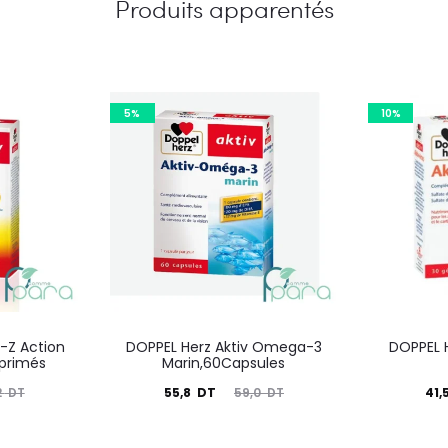
Produits apparentés
5%
10%
A-Z Action
DOPPEL Herz Aktiv Omega-3
DOPPEL H
primés
Marin,60Capsules
Le
Le
Le
55,8
DT
41,
2
DT
59,0
DT
prix
prix
prix