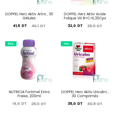
DOPPEL Herz Aktiv Artro , 30
DOPPEL Herz Aktiv Acide
Gélules
Folique Vit B+C+E,30Cps
Le
Le
Le
Le
41,5
DT
32,0
DT
46,1
DT
38,0
DT
prix
prix
prix
prix
actuel
initial
actuel
initial
50%
14%
est :
était :
est :
était :
41,5
46,1
32,0
38,0
DT.
DT.
DT.
DT.
NUTRICIA Fortimel Extra
DOPPEL Herz Aktiv Uricalm ,
Fraise, 200ml
30 Comprimés
Le
Le
Le
Le
14,0
DT
35,0
DT
28,0
DT
40,8
DT
prix
prix
prix
prix