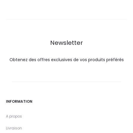
actuel
initial
actuel
initial
est :
était :
est :
était :
14,0
28,0
35,0
40,8
DT.
DT.
DT.
DT.
Newsletter
Obtenez des offres exclusives de vos produits préférés
INFORMATION
A propos
Livraison