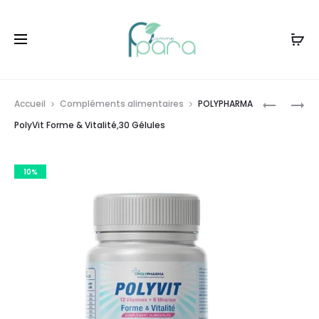
Livraison gratuite à partir de
120dt
d'achat
Prod
POLYPHA
POLYPHA
Accueil
Compléments alimentaires
POLYPHARMA
POLYFER
ORTHOFR
navig
PolyVit Forme & Vitalité,30 Gélules
,30
GEL
GÉLULES
CRYOGÉN
10%