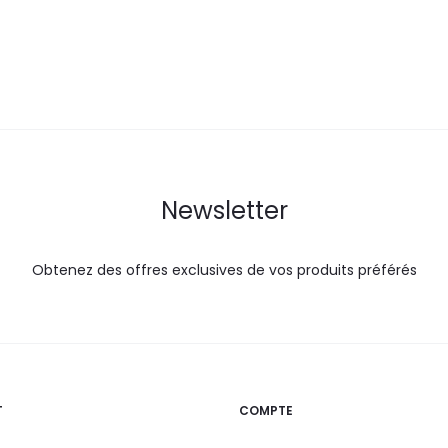
27,0
29,0
70,0
DT.
DT.
DT.
Newsletter
Obtenez des offres exclusives de vos produits préférés
T
COMPTE