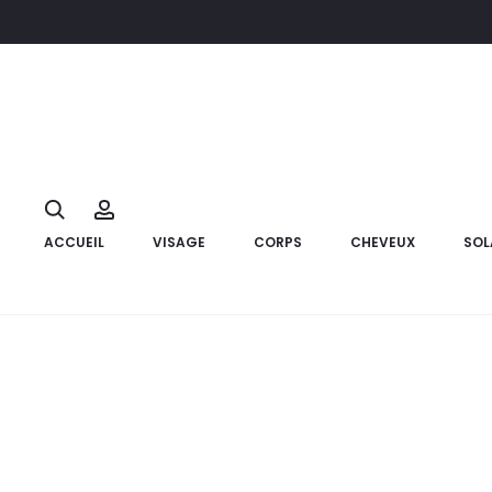
Accueil
Cheveux
PRODERMA Capiliss Lotion Anti Pelliculaire,1
10%
Search
Account
ACCUEIL
VISAGE
CORPS
CHEVEUX
SOL