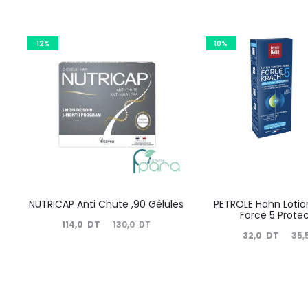
12%
10%
NUTRICAP Anti Chute ,90 Gélules
PETROLE Hahn Lotio
Force 5 Prote
Le
Le
114,0
DT
130,0
DT
Le
Le
32,0
DT
35,
prix
prix
prix
prix
actuel
initial
actuel
initial
est :
était :
est :
était :
114,0
130,0