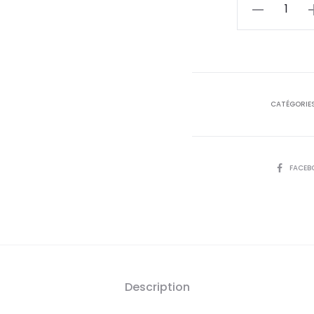
actue
quantité
de
est
PRODERMA
Capiliss
33,
Lotion
Anti
D
CATÉGORIES
Pelliculaire,1
SHARE
FACEB
Description