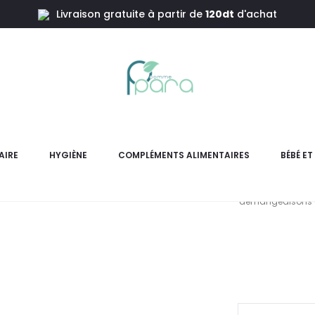
Livraison gratuite à partir de
120dt
d'achat
00ml
PRODERMA
Pe
AIRE
HYGIÈNE
COMPLÉMENTS ALIMENTAIRES
BÉBÉ E
PRODERMA Capiliss Lotion 
démangeaisons et 
L
pr