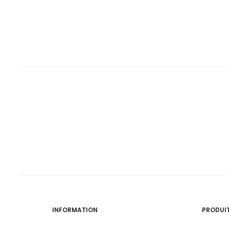
32,0
35,5
DT.
DT.
DT.
DT.
INFORMATION
PRODUI