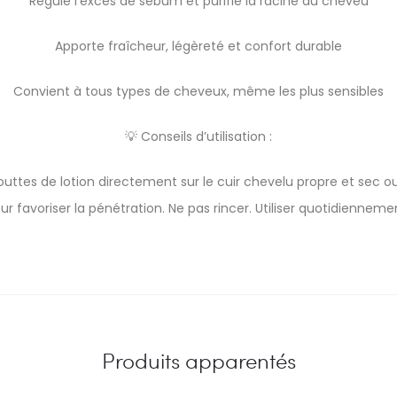
Régule l’excès de sébum et purifie la racine du cheveu
Apporte fraîcheur, légèreté et confort durable
Convient à tous types de cheveux, même les plus sensibles
💡 Conseils d’utilisation :
outtes de lotion directement sur le cuir chevelu propre et sec 
favoriser la pénétration. Ne pas rincer. Utiliser quotidiennemen
Produits apparentés