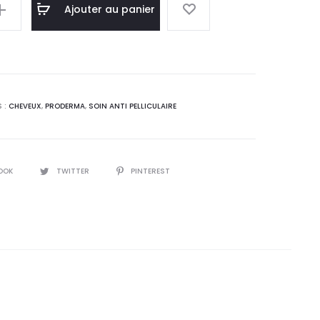
l
initial
Ajouter au panier
 :
était :
0
36,6
T.
DT.
 :
CHEVEUX
,
PRODERMA
,
SOIN ANTI PELLICULAIRE
00ml
OOK
TWITTER
PINTEREST