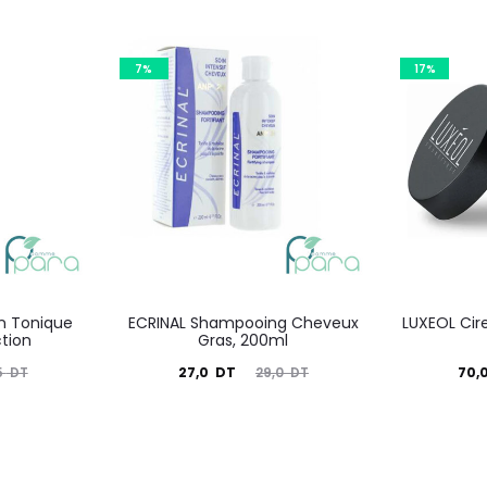
7%
17%
n Tonique
ECRINAL Shampooing Cheveux
LUXEOL Cir
ction
Gras, 200ml
Le
Le
Le
27,0
DT
70,
5
DT
29,0
DT
prix
prix
prix
actuel
initial
actuel
i
est :
était :
est :
é