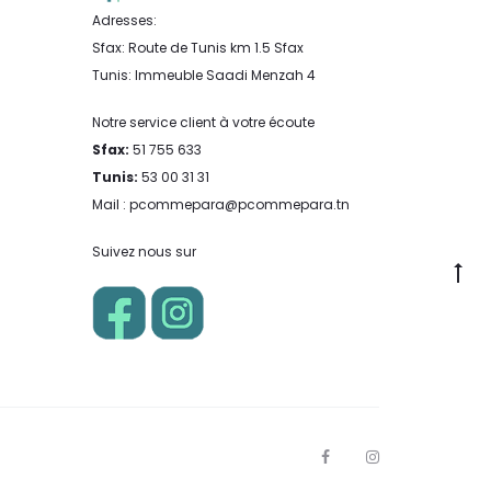
Adresses:
Sfax: Route de Tunis km 1.5 Sfax
Tunis: Immeuble Saadi Menzah 4
Notre service client à votre écoute
Sfax:
51 755 633
Tunis:
53 00 31 31
Mail : pcommepara@pcommepara.tn
Suivez nous sur
Go
to
to
F
I
a
n
c
s