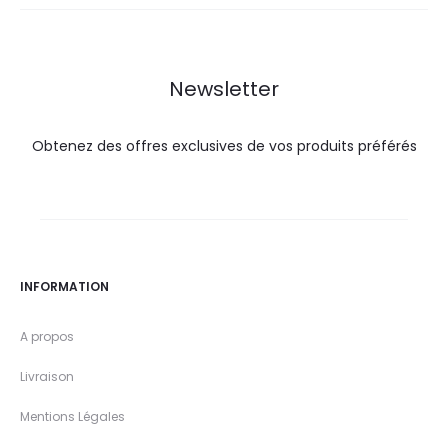
52,0
71,6
19,9
30,0
DT.
DT.
DT.
DT.
Newsletter
Obtenez des offres exclusives de vos produits préférés
INFORMATION
A propos
Livraison
Mentions Légales