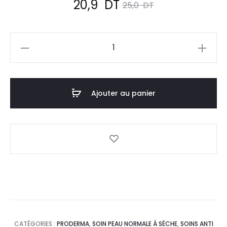
Le
Le
20,9
DT
25,0
DT
prix
prix
quantité
actuel
initial
de
PRODERMA
est :
était :
Kératol
Ajouter au panier
20,9
25,0
20
Crème,
DT.
DT.
100ml
CATÉGORIES :
PRODERMA
,
SOIN PEAU NORMALE À SÈCHE
,
SOINS ANTI