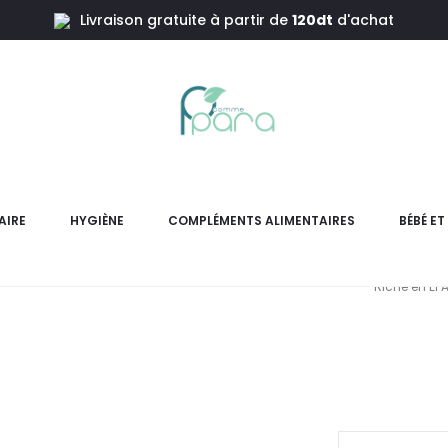
Livraison gratuite à partir de
120dt
d'achat
ga3,30 Capsules
PROTECTO
AIRE
HYGIÈNE
COMPLÉMENTS ALIMENTAIRES
BÉBÉ E
PROTECTOR Omega-3 1000 m
Riche en EPA
pr