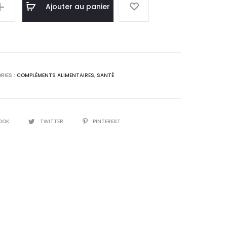
el
initial
Ajouter au panier
 :
était :
,9
37,0
T.
DT.
RIES :
COMPLÉMENTS ALIMENTAIRES
,
SANTÈ
OOK
TWITTER
PINTEREST