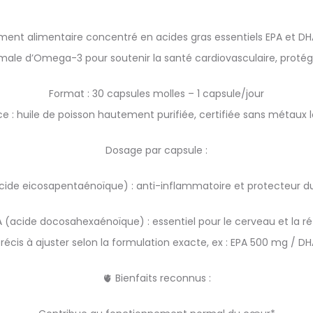
alimentaire concentré en acides gras essentiels EPA et DHA, i
le d’Omega-3 pour soutenir la santé cardiovasculaire, protéger 
Format : 30 capsules molles – 1 capsule/jour
e : huile de poisson hautement purifiée, certifiée sans métaux 
Dosage par capsule :
cide eicosapentaénoïque) : anti-inflammatoire et protecteur 
 (acide docosahexaénoïque) : essentiel pour le cerveau et la ré
récis à ajuster selon la formulation exacte, ex : EPA 500 mg / D
🫀 Bienfaits reconnus :