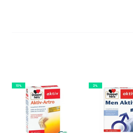
10%
2%