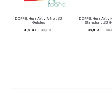
DOPPEL Herz Aktiv Artro , 30
DOPPEL Herz Aktiv 
Gélules
Stimulant ,30 G
Le
Le
Le
Le
41,5
DT
39,9
DT
46,1
DT
40,
prix
prix
prix
prix
actuel
initial
actuel
initial
est :
était :
est :
était :
41,5
46,1
39,9
40,8
DT.
DT.
DT.
DT.