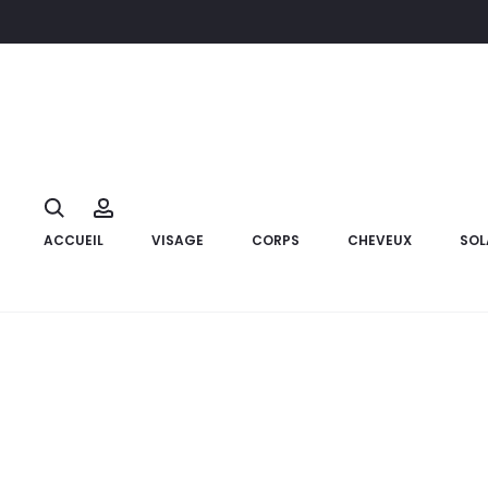
Accueil
Compléments alimentaires
PROTECTOR 1000Mg Ome
14%
Search
Account
ACCUEIL
VISAGE
CORPS
CHEVEUX
SOL