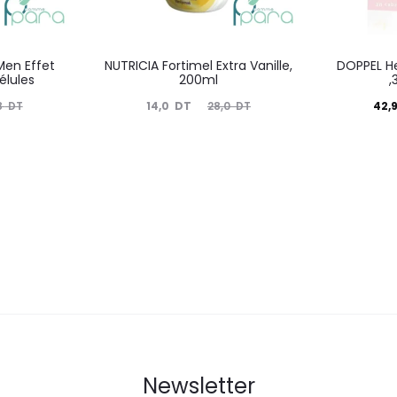
Men Effet
NUTRICIA Fortimel Extra Vanille,
DOPPEL He
élules
200ml
,
Le
Le
Le
14,0
DT
42,
8
DT
28,0
DT
prix
prix
prix
actuel
initial
actuel
i
est :
était :
est :
é
14,0
28,0
42,9
DT.
DT.
DT.
Newsletter