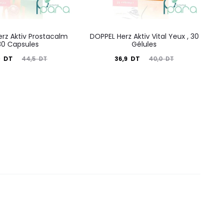
rz Aktiv Prostacalm
DOPPEL Herz Aktiv Vital Yeux , 30
30 Capsules
Gélules
Le
Le
Le
9
DT
36,9
DT
44,5
DT
40,0
DT
prix
prix
prix
nitial
actuel
initial
tait :
est :
était :
44,5
36,9
40,0
DT.
DT.
DT.