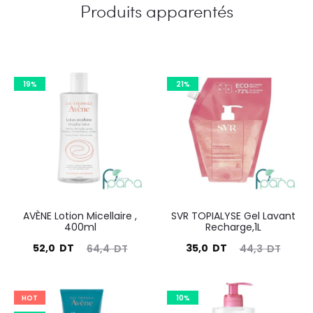
Produits apparentés
19%
21%
AVÈNE Lotion Micellaire ,
SVR TOPIALYSE Gel Lavant
400ml
Recharge,1L
Le
Le
Le
Le
52,0
DT
35,0
DT
64,4
DT
44,3
DT
prix
prix
prix
prix
actuel
initial
actuel
initial
HOT
10%
est :
était :
est :
était :