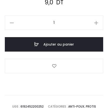
9,0
DT
quantité
de
PROTIS
Parapoux
Ajouter au panier
Spray
Répulsif
,15
Gr
UGS :
6192452200252
CATÉGORIES :
ANTI-POUX
,
PROTIS