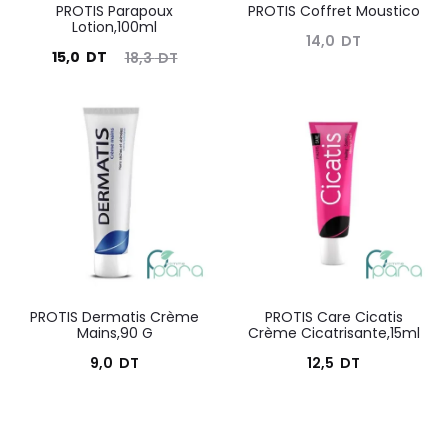
PROTIS Parapoux
PROTIS Coffret Moustico
Lotion,100ml
14,0
DT
Le
Le
15,0
DT
18,3
DT
prix
prix
actuel
initial
est :
était :
15,0
18,3
DT.
DT.
PROTIS Dermatis Crème
PROTIS Care Cicatis
Mains,90 G
Crème Cicatrisante,15ml
9,0
DT
12,5
DT