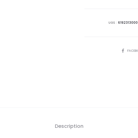
actue
est
UGS :
619231300
25,
D
SHARE
FACEB
Description