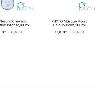
 Sérum Cheveux
PHYTO Masque Violet
tion Intense,100ml
Déjaunissant,200ml
Le
Le
Le
0
DT
95,0
DT
45,5
DT
105,5
DT
prix
prix
prix
nitial
actuel
initial
ait :
est :
était :
45,5
95,0
105,5
DT.
DT.
DT.