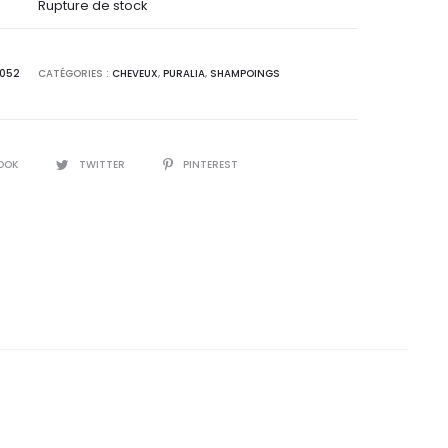
l
initial
Rupture de stock
 :
était :
0052
CATÉGORIES :
CHEVEUX
,
PURALIA
,
SHAMPOINGS
8
33,3
T.
DT.
OOK
TWITTER
PINTEREST