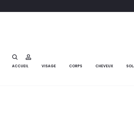
Accueil
Cheveux
Shampoings
PURALIA Shampooing Nourri
23%
Search
Account
ACCUEIL
VISAGE
CORPS
CHEVEUX
SOL