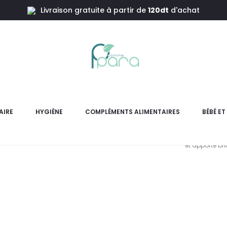
Livraison gratuite à partir de
120dt
d'achat
ssant,250ml
PUR
No
AIRE
HYGIÈNE
COMPLÉMENTS ALIMENTAIRES
BÉBÉ E
Shampooing nourrissant PUR
et apporte bri
L
pr