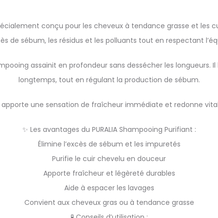
écialement conçu pour les cheveux à tendance grasse et les cu
cès de sébum, les résidus et les polluants tout en respectant l’éq
ooing assainit en profondeur sans dessécher les longueurs. Il lai
longtemps, tout en régulant la production de sébum.
il apporte une sensation de fraîcheur immédiate et redonne vital
✨ Les avantages du PURALIA Shampooing Purifiant :
Élimine l’excès de sébum et les impuretés
Purifie le cuir chevelu en douceur
Apporte fraîcheur et légèreté durables
Aide à espacer les lavages
Convient aux cheveux gras ou à tendance grasse
🧪 Conseils d’utilisation :