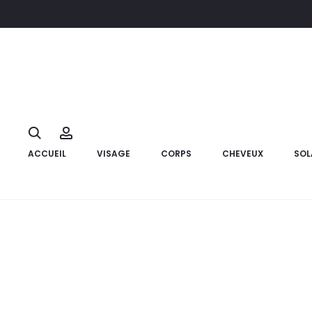
Accueil
Cheveux
Shampoings
PURALIA Shampooing Purifi
23%
Search
Account
ACCUEIL
VISAGE
CORPS
CHEVEUX
SOL