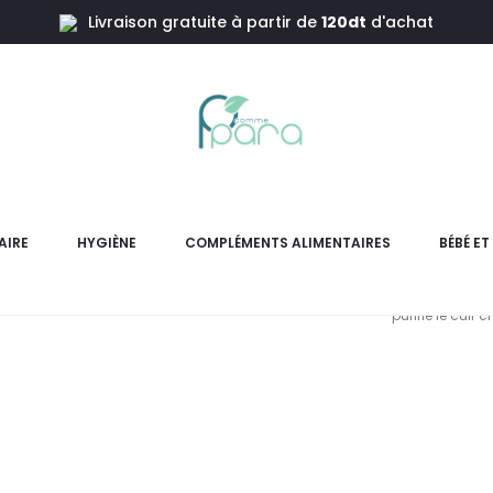
Livraison gratuite à partir de
120dt
d'achat
ant,500ml
PUR
P
AIRE
HYGIÈNE
COMPLÉMENTS ALIMENTAIRES
BÉBÉ E
PURALIA Shampooing Purifi
purifie le cuir 
L
pri