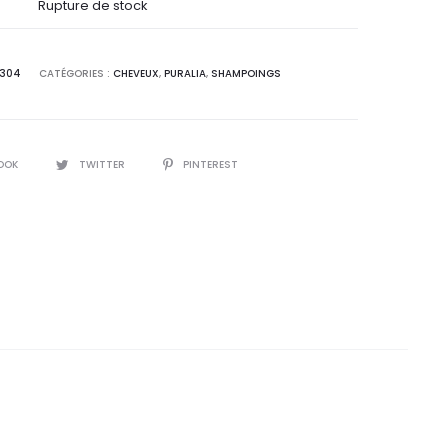
l
initial
Rupture de stock
 :
était :
0304
CATÉGORIES :
CHEVEUX
,
PURALIA
,
SHAMPOINGS
0
50,5
T.
DT.
OOK
TWITTER
PINTEREST