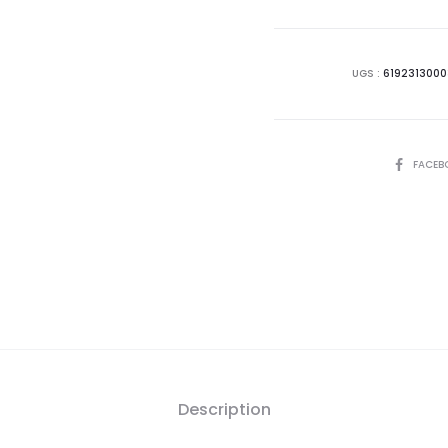
actue
est
UGS :
619231300
39,
D
SHARE
FACEB
Description