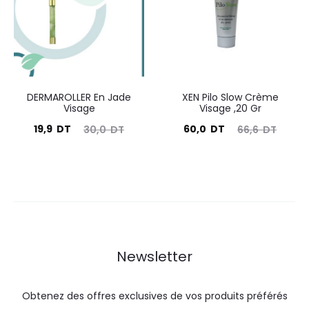
23,0
25,5
DT.
DT.
DT.
DT.
DERMAROLLER En Jade
XEN Pilo Slow Crème
Visage
Visage ,20 Gr
Le
Le
Le
Le
19,9
DT
60,0
DT
30,0
DT
66,6
DT
prix
prix
prix
prix
actuel
initial
actuel
initial
est :
était :
est :
était :
19,9
30,0
60,0
66,6
DT.
DT.
DT.
DT.
Newsletter
Obtenez des offres exclusives de vos produits préférés