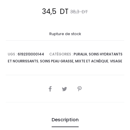
Le
Le
34,5
DT
38,3
DT
prix
prix
Rupture de stock
actuel
initial
est :
était :
UGS :
6192313000144
CATÉGORIES :
PURALIA
,
SOINS HYDRATANTS
ET NOURRISSANTS
,
SOINS PEAU GRASSE, MIXTE ET ACNÉIQUE
,
VISAGE
34,5
38,3
DT.
DT.
SHARE
Description