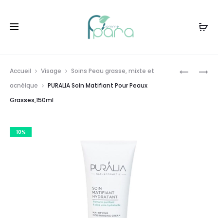
Livraison gratuite à partir de
120dt
d'achat
Prod
PURALIA
K-
Accueil
Visage
Soins Peau grasse, mixte et
SOIN
REINE
navig
acnéique
PURALIA Soin Matifiant Pour Peaux
CRÈME
GOMMAG
Grasses,150ml
DE
EXFOLIAN
NUIT
MAINS
,50ML
,250ML
10%