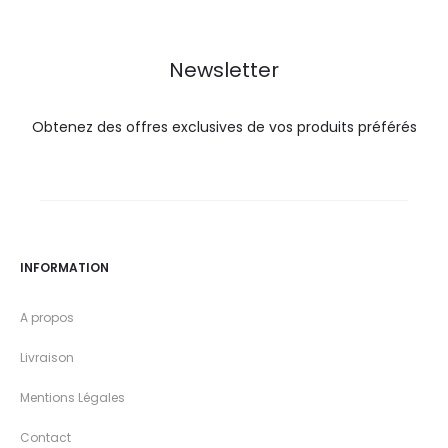
21,0
28,0
47,2
59,8
DT.
DT.
DT.
DT.
Newsletter
Obtenez des offres exclusives de vos produits préférés
INFORMATION
A propos
Livraison
Mentions Légales
Contact