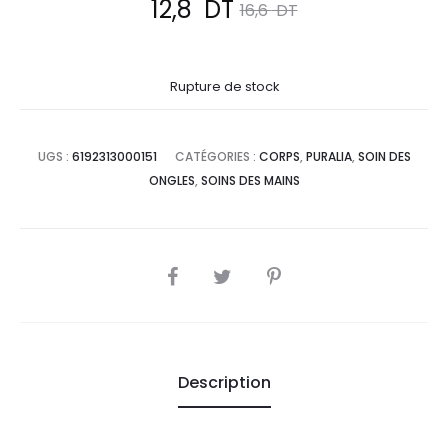
Le
Le
12,8
DT
16,6
DT
prix
prix
Rupture de stock
actuel
initial
est :
était :
UGS :
6192313000151
CATÉGORIES :
CORPS
,
PURALIA
,
SOIN DES
ONGLES
,
SOINS DES MAINS
12,8
16,6
DT.
DT.
SHARE
Description