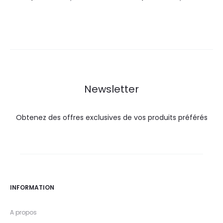
prix
prix
prix
prix
actuel
initial
actuel
initial
est :
était :
est :
était :
81,0
84,4
47,9
55,0
DT.
DT.
DT.
DT.
Newsletter
Obtenez des offres exclusives de vos produits préférés
INFORMATION
A propos