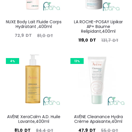
NUXE Body Lait Fluide Corps
LA ROCHE-POSAY Lipikar
Hydratant ,400ml
AP+ Baume
Relipidant,400ml
Le
Le
72,9
DT
81,0
DT
Le
Le
119,0
DT
131,7
DT
prix
prix
prix
prix
actuel
initial
actuel
initial
est :
était :
4%
13%
est :
était :
72,9
81,0
119,0
131,7
DT.
DT.
DT.
DT.
AVÈNE XeraCalm A.D. Huile
AVÈNE Cleanance Hydra
Lavante,400ml
Crème Apaisante,40ml
Le
Le
Le
Le
81,0
DT
47,9
DT
84,4
DT
55,0
DT