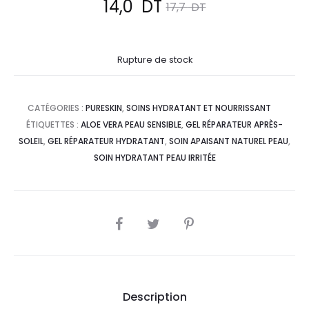
Le
Le
14,0
DT
17,7
DT
prix
prix
Rupture de stock
actuel
initial
est :
était :
CATÉGORIES :
PURESKIN
,
SOINS HYDRATANT ET NOURRISSANT
ÉTIQUETTES :
ALOE VERA PEAU SENSIBLE
,
GEL RÉPARATEUR APRÈS-
14,0
17,7
SOLEIL
,
GEL RÉPARATEUR HYDRATANT
,
SOIN APAISANT NATUREL PEAU
,
SOIN HYDRATANT PEAU IRRITÉE
DT.
DT.
SHARE
Description