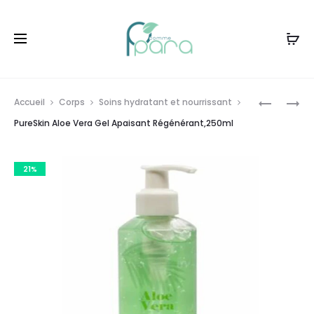
Livraison gratuite à partir de
120dt
d'achat
Prod
PURESKIN
OPYSITO
Accueil
Corps
Soins hydratant et nourrissant
EAU
BOITE
navig
PureSkin Aloe Vera Gel Apaisant Régénérant,250ml
MICELLAI
DE
,250ML
30
21%
SACHETS