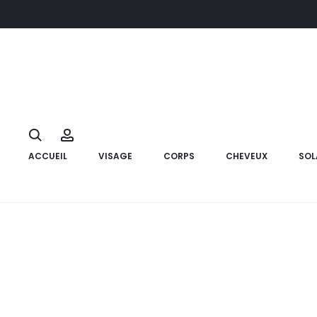
Accueil
Corps
Soins des mains
REVUELE Ceramide Crème M
22%
Search
Account
ACCUEIL
VISAGE
CORPS
CHEVEUX
SOL