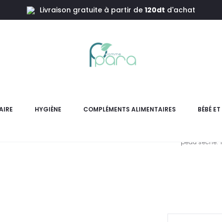
Livraison gratuite à partir de
120dt
d'achat
ains ,80ml
REVUELE 
AIRE
HYGIÈNE
COMPLÉMENTS ALIMENTAIRES
BÉBÉ E
Hydratez et réparez vos 
peau sèche. T
pr