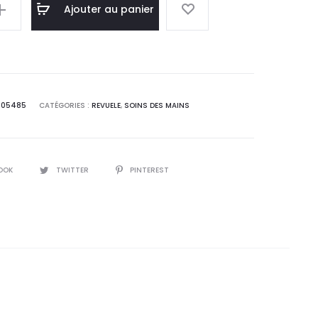
el
initial
Ajouter au panier
 :
était :
,0
16,6
T.
DT.
105485
CATÉGORIES :
REVUELE
,
SOINS DES MAINS
OOK
TWITTER
PINTEREST