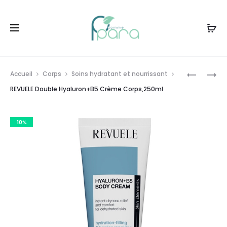
Livraison gratuite à partir de
120dt
d'achat
Prod
REVUELE
REVUELE
Accueil
Corps
Soins hydratant et nourrissant
DOUBLE
LIQUIDE
navig
REVUELE Double Hyaluron+B5 Crème Corps,250ml
HYALURO
EXFOLIAN
CONTOU
5%
10%
YEUX,25M
GLYCOLIC