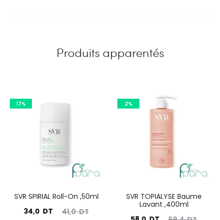
Produits apparentés
17%
2%
SVR SPIRIAL Roll-On ,50ml
SVR TOPIALYSE Baume
Lavant ,400ml
Le
Le
34,0
DT
41,0
DT
Le
Le
58,0
DT
59,4
DT