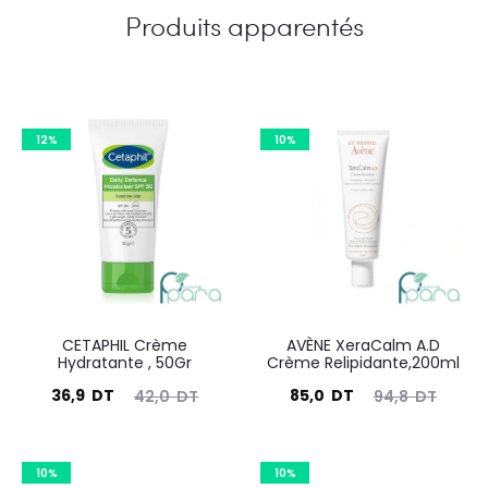
Produits apparentés
12%
10%
CETAPHIL Crème
AVÈNE XeraCalm A.D
Hydratante , 50Gr
Crème Relipidante,200ml
Le
Le
Le
Le
36,9
DT
85,0
DT
42,0
DT
94,8
DT
prix
prix
prix
prix
actuel
initial
actuel
initial
10%
10%