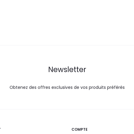
est :
était :
est :
é
59,9
64,5
85,0
DT.
DT.
DT.
Newsletter
Obtenez des offres exclusives de vos produits préférés
T
COMPTE