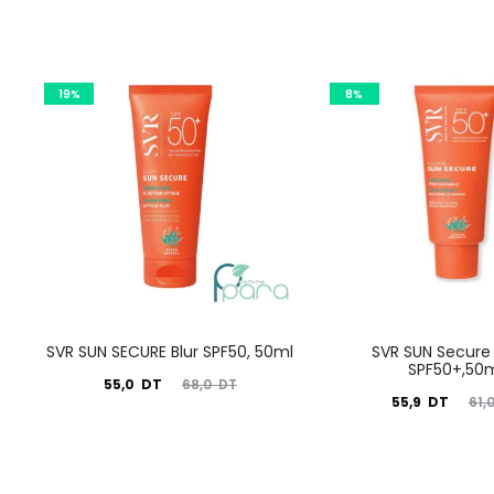
19%
8%
SVR SUN SECURE Blur SPF50, 50ml
SVR SUN Secure 
SPF50+,50
Le
Le
55,0
DT
68,0
DT
Le
Le
55,9
DT
61,
prix
prix
prix
prix
actuel
initial
actuel
initial
est :
était :