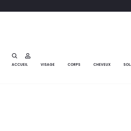
Accueil
Solaire
Crème solaire
RIVADERM Nova Sun Ecran Inv
23%
Search
Account
ACCUEIL
VISAGE
CORPS
CHEVEUX
SOL