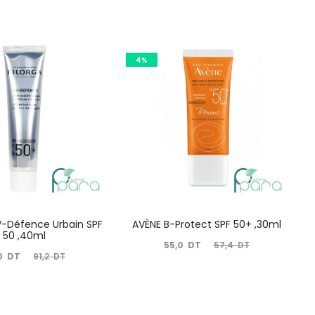
4%
V-Défence Urbain SPF
AVÈNE B-Protect SPF 50+ ,30ml
50 ,40ml
Le
Le
55,0
DT
57,4
DT
Le
0
DT
91,2
DT
prix
prix
prix
actuel
initial
nitial
est :
était :