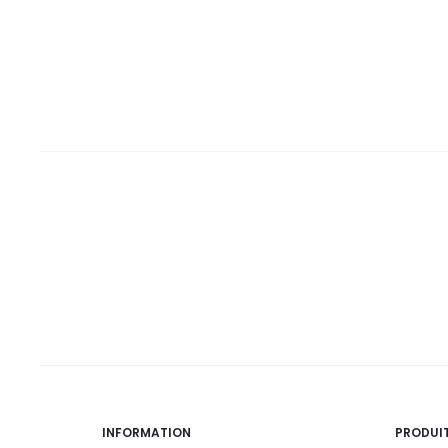
est :
était :
55,0
68,0
55,9
61,0
DT.
DT.
DT.
DT.
INFORMATION
PRODUI