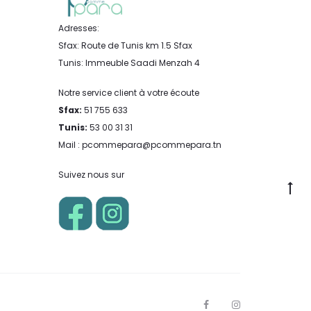
Adresses:
Sfax: Route de Tunis km 1.5 Sfax
Tunis: Immeuble Saadi Menzah 4
Notre service client à votre écoute
Sfax:
51 755 633
Tunis:
53 00 31 31
Mail : pcommepara@pcommepara.tn
Suivez nous sur
Go
to
to
F
I