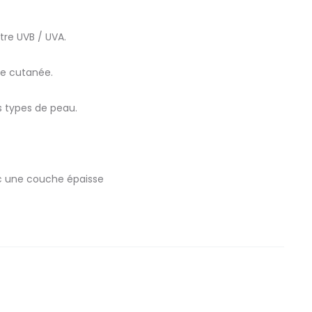
tre UVB / UVA.
se cutanée.
s types de peau.
vec une couche épaisse