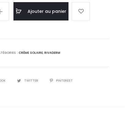
l
initial
Ajouter au panier
 :
était :
0
54,4
.
DT.
TÉGORIES :
CRÈME SOLAIRE
,
RIVADERM
OOK
TWITTER
PINTEREST