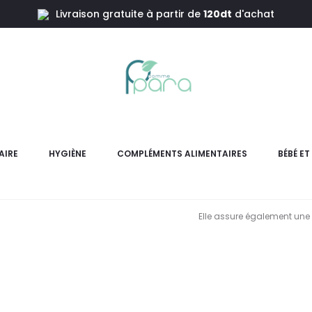
Livraison gratuite à partir de
120dt
d'achat
isible SPF50,50ml
RIVADERM N
AIRE
HYGIÈNE
COMPLÉMENTS ALIMENTAIRES
BÉBÉ E
Nova Sun écran solaire invis
Elle assure également une 
L
pri