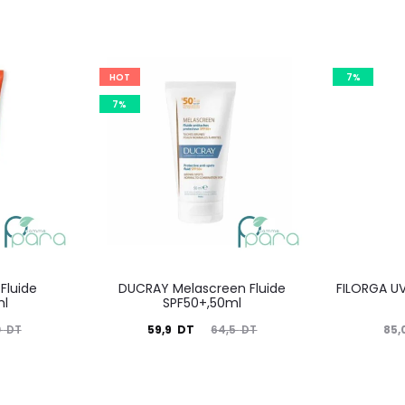
HOT
7%
7%
Fluide
DUCRAY Melascreen Fluide
FILORGA U
ml
SPF50+,50ml
Le
Le
Le
59,9
DT
85,
0
DT
64,5
DT
prix
prix
prix
actuel
initial
actuel
i