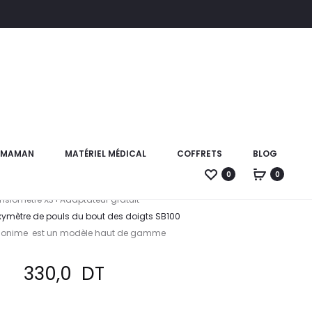
Produc
ROSSMAX
ROSSMAX
PACK
PACK[TENSI
naviga
TENSIOMÈTR
Z1+OXYMÈTR
X3+
X Pack[Tensiomètre
OXYMÈTRE
xymètre]+BIONIME
SB100
T MAMAN
MATÉRIEL MÉDICAL
COFFRETS
BLOG
0
0
Ce pack ROSSMAX Contient :
nsiomètre X3+Adaptateur gratuit
mètre de pouls du bout des doigts SB100
 Bionime est un modèle haut de gamme
330,0
DT