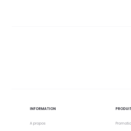
DT.
DT.
DT.
DT.
INFORMATION
PRODUI
A propos
Promoti