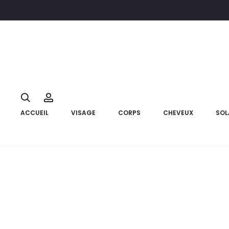
Accueil
Marque
Bionime
ROSSMAX Pack[Tensiomètre X3+
Search
Account
ACCUEIL
VISAGE
CORPS
CHEVEUX
SOL