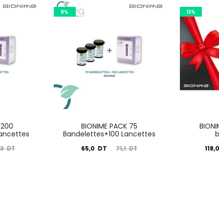
9%
13%
 200
BIONIME PACK 75
BIONI
ancettes
Bandelettes+100 Lancettes
Le
Le
Le
65,0
DT
118,
,3
DT
71,1
DT
prix
prix
prix
actuel
initial
actuel
i
est :
était :
est :
ét
65,0
71,1
118,0
1