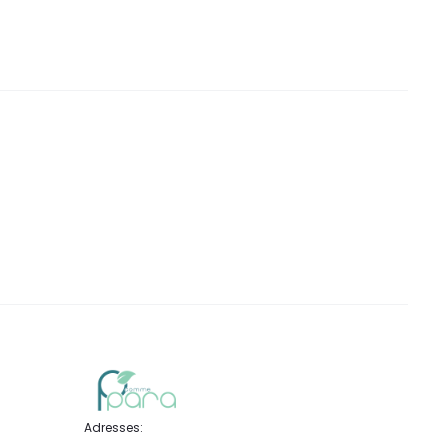
DT.
DT.
DT.
Adresses: