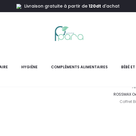
Livraison gratuite à partir de
120dt
d'achat
Oxymètre]+BIONIME
ROSSMA
X3+O
AIRE
HYGIÈNE
COMPLÉMENTS ALIMENTAIRES
BÉBÉ E
Te
ROSSMAX Oxy
Coffret