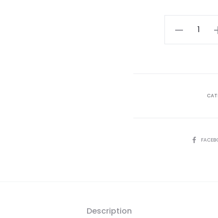
quantité
de
ROSSMAX
Pack[Tensio
X3+Oxymètre
CAT
SHARE
FACEB
Description