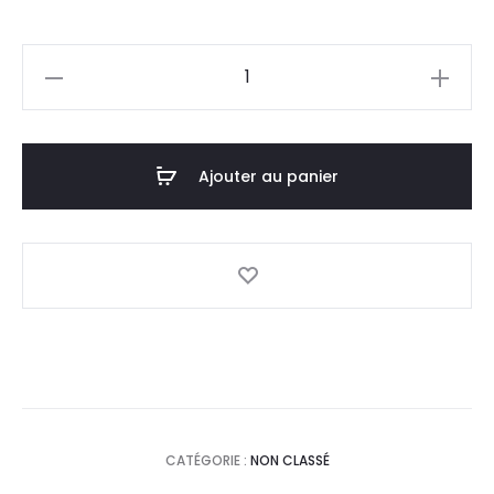
quantité
de
SALITHOL
Vapo
Ajouter au panier
Rub
Baume
,50Gr
CATÉGORIE :
NON CLASSÉ