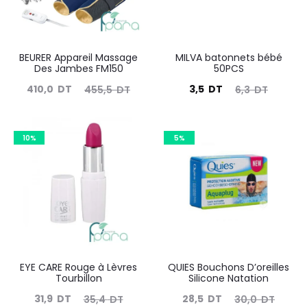
BEURER Appareil Massage
MILVA batonnets bébé
Des Jambes FM150
50PCS
Le
Le
Le
Le
410,0
DT
3,5
DT
455,5
DT
6,3
DT
prix
prix
prix
prix
ctuel
initial
actuel
initial
10%
5%
est :
était :
est :
était :
410,0
455,5
3,5
6,3
DT.
DT.
DT.
DT.
EYE CARE Rouge à Lèvres
QUIES Bouchons D’oreilles
Tourbillon
Silicone Natation
Le
Le
Le
Le
31,9
DT
28,5
DT
35,4
DT
30,0
DT