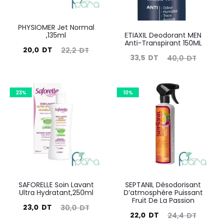
PHYSIOMER Jet Normal
ETIAXIL Deodorant MEN
,135ml
Anti-Transpirant 150ML
Le
Le
20,0
DT
22,2
DT
Le
Le
33,5
DT
40,0
DT
prix
prix
prix
prix
actuel
initial
actuel
initial
est :
était :
23%
10%
est :
était :
20,0
22,2
33,5
40,0
DT.
DT.
DT.
DT.
SAFORELLE Soin Lavant
SEPTANIL Désodorisant
Ultra Hydratant,250ml
D’atmosphère Puissant
Fruit De La Passion
Le
Le
23,0
DT
30,0
DT
Le
Le
22,0
DT
24,4
DT