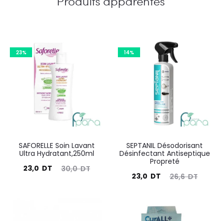
Produits apparentés
23%
14%
SAFORELLE Soin Lavant
SEPTANIL Désodorisant
Ultra Hydratant,250ml
Désinfectant Antiseptique
Propreté
Le
Le
23,0
DT
30,0
DT
Le
Le
23,0
DT
26,6
DT
prix
prix
prix
prix
actuel
initial
actuel
initial
est :
était :
est :
était :