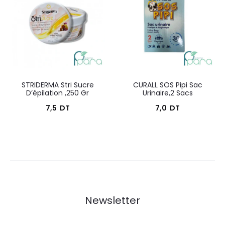
23,0
30,0
23,0
26,6
DT.
DT.
DT.
DT.
STRIDERMA Stri Sucre
CURALL SOS Pipi Sac
D’épilation ,250 Gr
Urinaire,2 Sacs
7,5
DT
7,0
DT
Newsletter