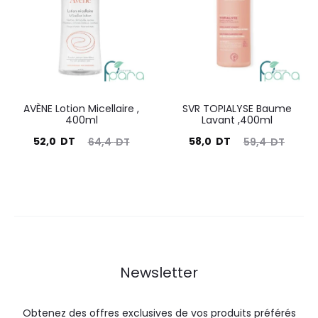
21,9
27,0
27,6
30,6
DT.
DT.
DT.
DT.
AVÈNE Lotion Micellaire ,
SVR TOPIALYSE Baume
400ml
Lavant ,400ml
Le
Le
Le
Le
52,0
DT
58,0
DT
64,4
DT
59,4
DT
prix
prix
prix
prix
actuel
initial
actuel
initial
est :
était :
est :
était :
52,0
64,4
58,0
59,4
DT.
DT.
DT.
DT.
Newsletter
Obtenez des offres exclusives de vos produits préférés