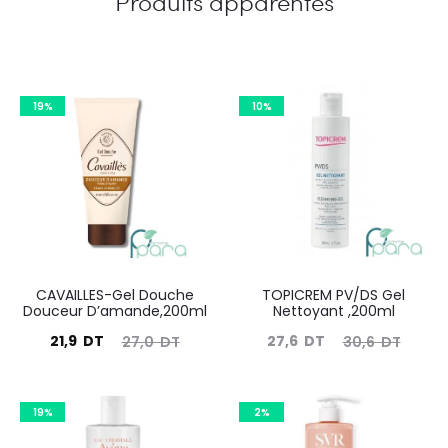
Produits apparentés
19%
10%
CAVAILLES-Gel Douche
TOPICREM PV/DS Gel
Douceur D’amande,200ml
Nettoyant ,200ml
Le
Le
Le
Le
21,9
DT
27,6
DT
27,0
DT
30,6
DT
prix
prix
prix
prix
actuel
initial
actuel
initial
19%
2%
est :
était :
est :
était :