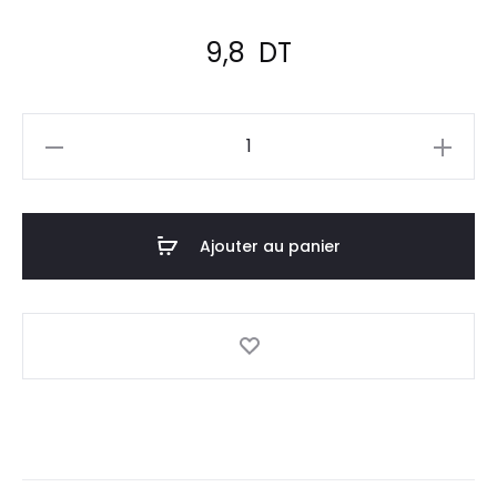
9,8
DT
quantité
de
SEPTANIL
Lingettes
Ajouter au panier
Désinfectantes
Médecin,72
Lingettes