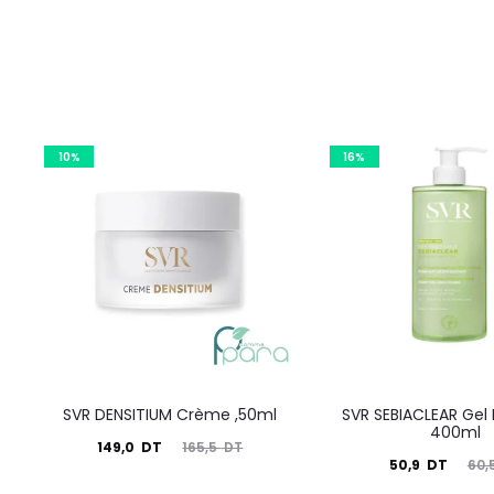
10%
16%
SVR DENSITIUM Crème ,50ml
SVR SEBIACLEAR Gel
400ml
Le
Le
149,0
DT
165,5
DT
Le
Le
50,9
DT
60,
prix
prix