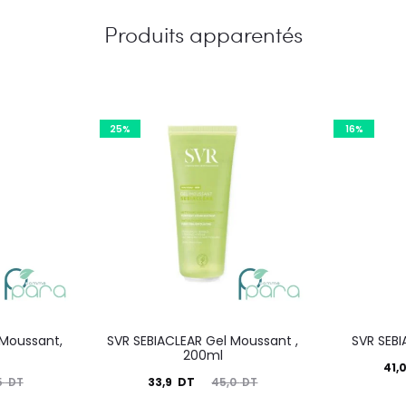
Produits apparentés
25%
16%
 Moussant,
SVR SEBIACLEAR Gel Moussant ,
SVR SEB
200ml
Le
41,
Le
Le
33,9
DT
5
DT
45,0
DT
prix