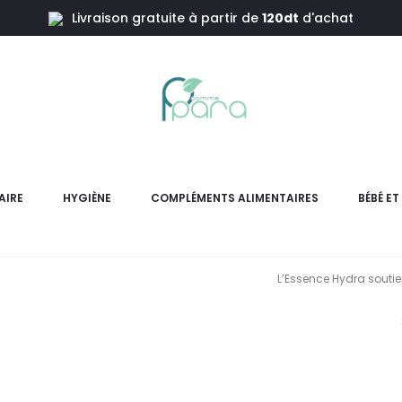
Livraison gratuite à partir de
120dt
d'achat
nce
SVR 
Am
AIRE
HYGIÈNE
COMPLÉMENTS ALIMENTAIRES
BÉBÉ E
L’Essence Hydra soutie
L