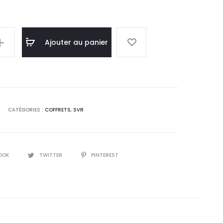
x
prix
l
initial
Ajouter au panier
:
était :
0
200,0
ence
.
DT.
CATÉGORIES :
COFFRETS
,
SVR
OOK
TWITTER
PINTEREST