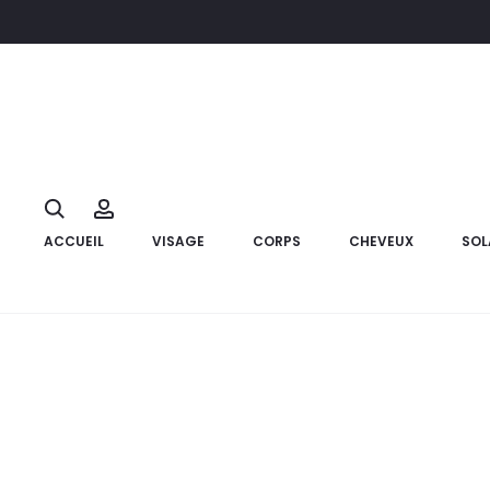
Accueil
Marque
SVR
SVR PACK Hydratation Ampoule+Esse
6%
Search
Account
ACCUEIL
VISAGE
CORPS
CHEVEUX
SOL