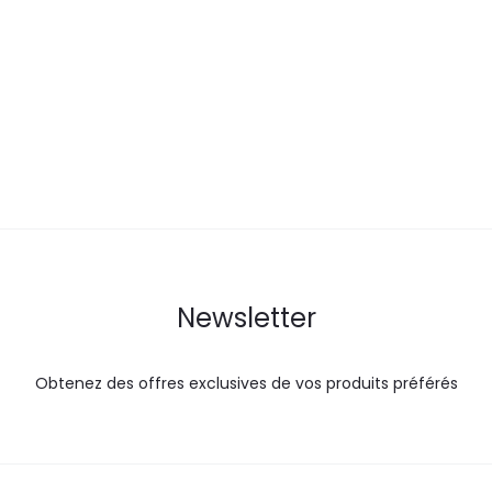
prix
prix
actuel
i
actuel
initial
est :
ét
est :
était :
41,0
33,9
45,0
DT.
DT.
DT.
Newsletter
Obtenez des offres exclusives de vos produits préférés