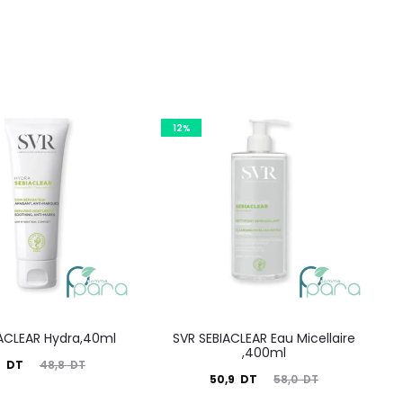
12%
IACLEAR Hydra,40ml
SVR SEBIACLEAR Eau Micellaire
,400ml
Le
0
DT
48,8
DT
Le
Le
50,9
DT
58,0
DT
prix