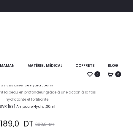
Produc
CANPOL
SVR
BABIES
SUN
naviga
GOBLET
EASY
,250ML
SECURE
PACK Hydratation
STICK
poule+Essence
SPF
T MAMAN
MATÉRIEL MÉDICAL
COFFRETS
BLOG
50+,10
GR
0
0
Ce pack contient:
SVR B3 Essence Hydra ,150ml
nt la peau en profondeur grâce à une action à la fois
hydratante et fortifiante.
SVR [B3] Ampoule Hydra ,30ml
e
Le
189,0
DT
200,0
DT