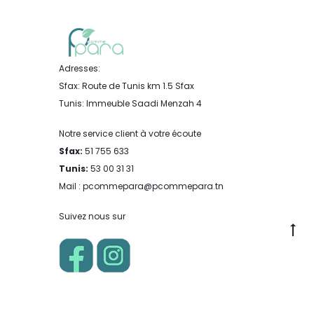
Adresses:
Sfax: Route de Tunis km 1.5 Sfax
Tunis: Immeuble Saadi Menzah 4
Notre service client à votre écoute
Sfax:
51 755 633
Tunis:
53 00 31 31
Mail : pcommepara@pcommepara.tn
Suivez nous sur
Go
to
to