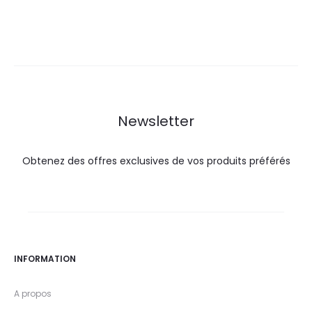
prix
prix
prix
prix
actuel
initial
actuel
initial
est :
était :
est :
était :
83,8
93,1
51,5
57,2
DT.
DT.
DT.
DT.
Newsletter
Obtenez des offres exclusives de vos produits préférés
INFORMATION
A propos