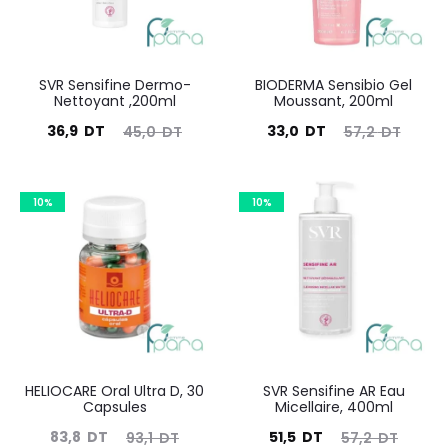
SVR Sensifine Dermo-
BIODERMA Sensibio Gel
Nettoyant ,200ml
Moussant, 200ml
Le
Le
Le
Le
36,9
DT
33,0
DT
45,0
DT
57,2
DT
prix
prix
prix
prix
actuel
initial
actuel
initial
10%
10%
est :
était :
est :
était :
36,9
45,0
33,0
57,2
DT.
DT.
DT.
DT.
HELIOCARE Oral Ultra D, 30
SVR Sensifine AR Eau
Capsules
Micellaire, 400ml
Le
Le
Le
Le
83,8
DT
51,5
DT
93,1
DT
57,2
DT