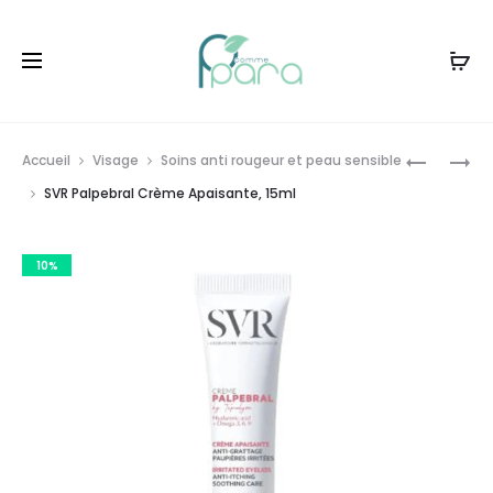
Livraison gratuite à partir de
120dt
d'achat
Prod
VITAL
RITUEL
Accueil
Visage
Soins anti rougeur et peau sensible
PEDIAKID
VERGETU
navig
SVR Palpebral Crème Apaisante, 15ml
OMEGA3
MOM’OIL
,150ML
,100ML
10%