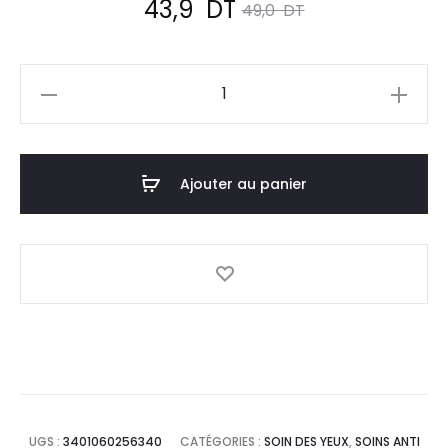
Le
Le
43,9
DT
49,0
DT
prix
prix
quantité
actuel
initial
de
SVR
est :
était :
Palpebral
Ajouter au panier
43,9
49,0
Crème
Apaisante,
DT.
DT.
15ml
UGS :
3401060256340
CATÉGORIES :
SOIN DES YEUX
,
SOINS ANTI