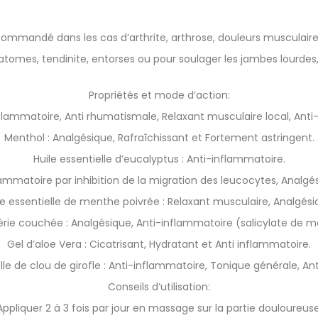
mmandé dans les cas d’arthrite, arthrose, douleurs musculaires,
mes, tendinite, entorses ou pour soulager les jambes lourdes, va
Propriétés et mode d’action:
nflammatoire, Anti rhumatismale, Relaxant musculaire local, An
Menthol : Analgésique, Rafraîchissant et Fortement astringent.
Huile essentielle d’eucalyptus : Anti-inflammatoire.
flammatoire par inhibition de la migration des leucocytes, Analgés
le essentielle de menthe poivrée : Relaxant musculaire, Analgési
hérie couchée : Analgésique, Anti-inflammatoire (salicylate de m
Gel d’aloe Vera : Cicatrisant, Hydratant et Anti inflammatoire.
elle de clou de girofle : Anti-inflammatoire, Tonique générale, Ant
Conseils d’utilisation:
Appliquer 2 à 3 fois par jour en massage sur la partie douloureuse