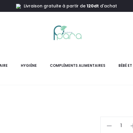
Livraison gratuite à partir de
120dt
d'achat
 ,100ml
THERAPIA A
AIRE
HYGIÈNE
COMPLÉMENTS ALIMENTAIRES
BÉBÉ E
Arnifort Gel Crème est un a
do
pr
actu
quantité
de