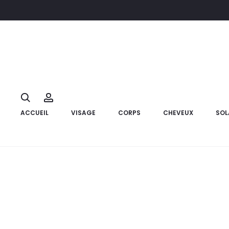
Accueil
Corps
soin spècifique
THERAPIA Arnifort Gel Crème
33%
Search
Account
ACCUEIL
VISAGE
CORPS
CHEVEUX
SOL