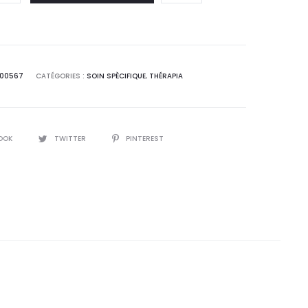
t :
était :
,0
13,5
T.
DT.
800567
CATÉGORIES :
SOIN SPÈCIFIQUE
,
THÉRAPIA
OOK
TWITTER
PINTEREST