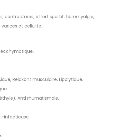
 contractures, effort sportif, fibromyalgie,
rices et cellulite.
ti-ecchymotique.
ique, Relaxant musculaire, Lipolytique.
que.
éthyle), Anti rhumatismale.
i-infectieuse.
.