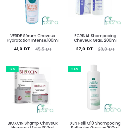
VERDE Sérum Cheveux
ECRINAL Shampooing
Hydratation Intense,100ml
Cheveux Gras, 200ml
Le
Le
Le
Le
41,0
DT
27,0
DT
45,5
DT
29,0
DT
prix
prix
prix
prix
actuel
initial
actuel
initial
17%
54%
est :
était :
est :
était :
41,0
45,5
27,0
29,0
DT.
DT.
DT.
DT.
BIOXCIN Shamp Cheveux
XEN Pelli Q10 Shampooing
Normaux/Secs,300ml
Pellicules Grasses,200ml