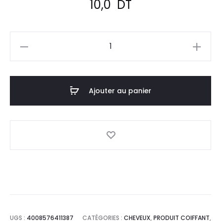
10,0
DT
quantité
de
TITANIA
Peigne
Ajouter au panier
De
Douche
1813/WS
UGS :
4008576411387
CATÉGORIES :
CHEVEUX
,
PRODUIT COIFFANT
,