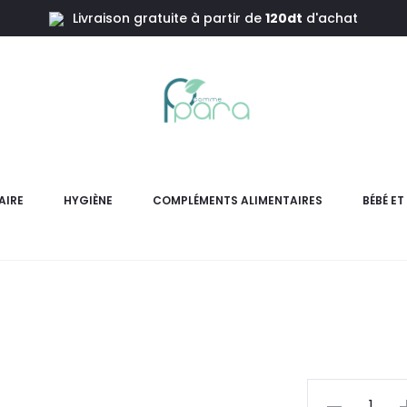
Livraison gratuite à partir de
120dt
d'achat
e Grenouille F04
TYNOR Att
AIRE
HYGIÈNE
COMPLÉMENTS ALIMENTAIRES
BÉBÉ E
L’attelle de grenouille
articulations interphala
L
pr
actue
quantité