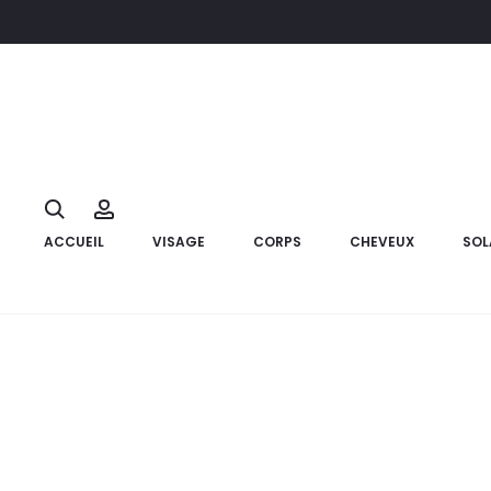
Accueil
Matériel Médical
Orthése & attelle
TYNOR Attelle D
10%
Search
Account
ACCUEIL
VISAGE
CORPS
CHEVEUX
SOL