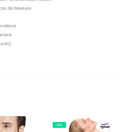
 cas de blessure.
amélioré
etenir
ouces)
10%