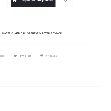
 :
était :
0
24,4
T.
DT.
 :
MATÉRIEL MÉDICAL
,
ORTHÉSE & ATTELLE
,
TYNOR
OOK
TWITTER
PINTEREST