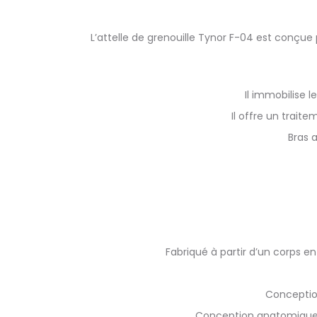
L’attelle de grenouille Tynor F-04 est conçue 
Il immobilise 
Il offre un trait
Bras 
Fabriqué à partir d’un corps en
Conception
Conception anatomique e