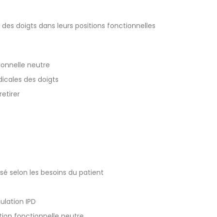
 des doigts dans leurs positions fonctionnelles
ionnelle neutre
dicales des doigts
etirer
isé selon les besoins du patient
ulation IPD
ion fonctionnelle neutre