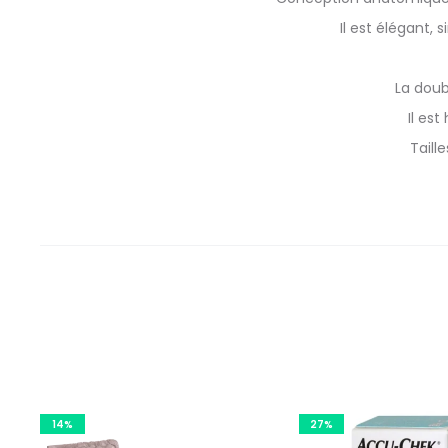
Il est élégant, 
La doub
Il es
Taill
14%
27%