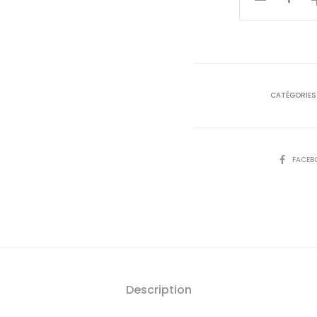
de
est
TYNOR
Attelle
22,
De
Grenouille
D
CATÉGORIES
F04
SHARE
FACEB
Description