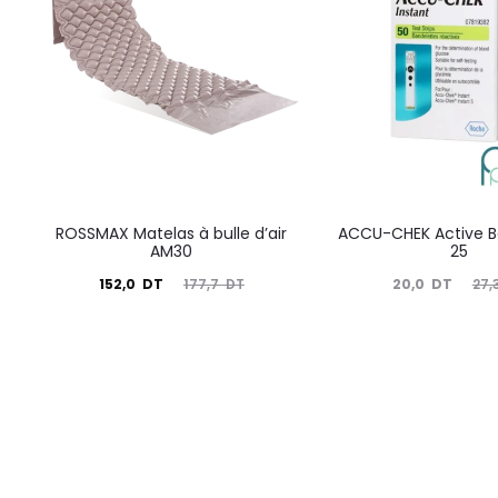
ROSSMAX Matelas à bulle d’air
ACCU-CHEK Active B
AM30
25
Le
Le
Le
Le
152,0
DT
20,0
DT
177,7
DT
27,
prix
prix
prix
prix
actuel
initial
actuel
initial
est :
était :
est :
était :
152,0
177,7
20,0
27,3
DT.
DT.
DT.
DT.