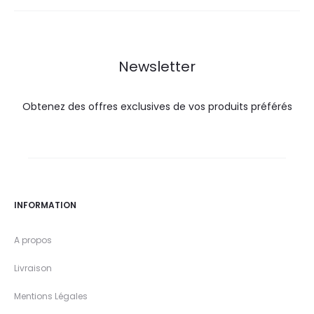
80,0
88,8
122,0
135,5
DT.
DT.
DT.
DT.
Newsletter
Obtenez des offres exclusives de vos produits préférés
INFORMATION
A propos
Livraison
Mentions Légales