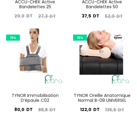
ACCU-CHEK Active
ACCU-CHEK Active
Bandelettes 25
Bandelettes 50
Le
Le
Le
Le
20,0
DT
37,5
DT
27,3
DT
52,0
DT
prix
prix
prix
prix
actuel
initial
actuel
initial
10%
10%
est :
était :
est :
était :
20,0
27,3
37,5
52,0
DT.
DT.
DT.
DT.
TYNOR Immobilisation
TYNOR Oreille Anatomique
D’épaule C02
Normal B-08 UNIVERSEL
Le
Le
Le
Le
80,0
DT
122,0
DT
88,8
DT
135,5
DT
prix
prix
prix
prix
actuel
initial
actuel
initial
est :
était :
est :
était :