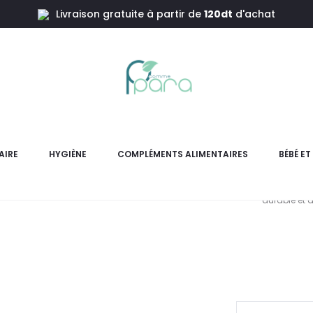
Livraison gratuite à partir de
120dt
d'achat
ne D47
TYNOR Genou
AIRE
HYGIÈNE
COMPLÉMENTS ALIMENTAIRES
BÉBÉ E
La genouillère Tynor D 47 Ur
durable et d
L
pri