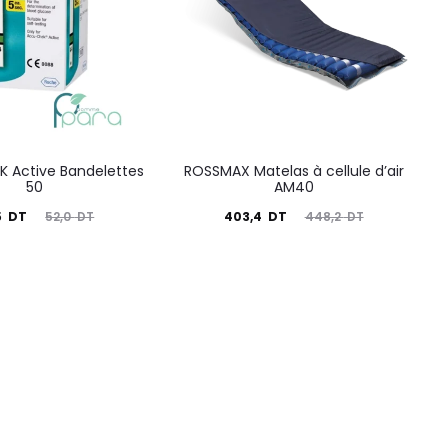
 Active Bandelettes
ROSSMAX Matelas à cellule d’air
50
AM40
Le
Le
Le
5
DT
403,4
DT
52,0
DT
448,2
DT
prix
prix
prix
nitial
actuel
initial
tait :
est :
était :
52,0
403,4
448,2
DT.
DT.
DT.