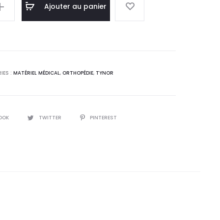
l
initial
Ajouter au panier
:
était :
0
102,2
.
DT.
IES :
MATÉRIEL MÉDICAL
,
ORTHOPÉDIE
,
TYNOR
OOK
TWITTER
PINTEREST