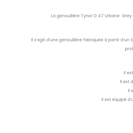
La genouillère Tynor D 47 Urbane Grey es
Il s’agit d’une genouillère fabriquée à partir d’u
pro
Il e
Il est
Il
Il est équipé d