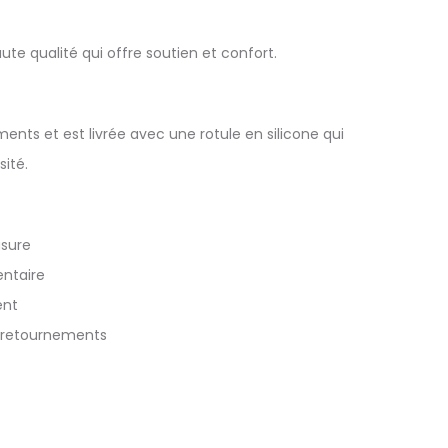
ute qualité qui offre soutien et confort.
ments et est livrée avec une rotule en silicone qui
ité.
usure
entaire
ent
es retournements