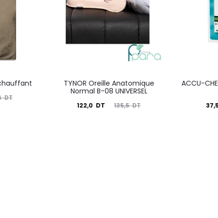
chauffant
TYNOR Oreille Anatomique
ACCU-CHEK
Normal B-08 UNIVERSEL
6
DT
Le
Le
Le
122,0
DT
37,
135,5
DT
prix
prix
prix
actuel
initial
actuel
i
est :
était :
est :
é
122,0
135,5
37,5
DT.
DT.
DT.