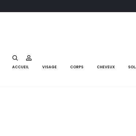
Accueil
Marque
TYNOR
TYNOR Genouillère Confort Silicon
13%
Search
Account
ACCUEIL
VISAGE
CORPS
CHEVEUX
SOL