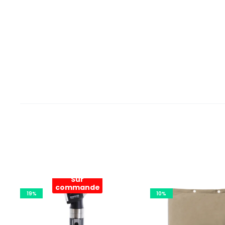
Sur
commande
19%
10%