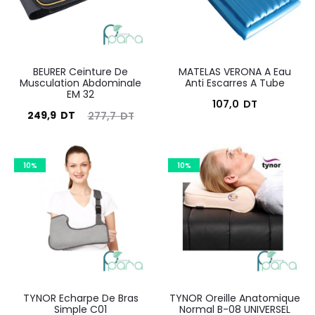
BEURER Ceinture De
MATELAS VERONA A Eau
Musculation Abdominale
Anti Escarres A Tube
EM 32
107,0
DT
Le
Le
249,9
DT
277,7
DT
prix
prix
ctuel
initial
10%
10%
est :
était :
249,9
277,7
DT.
DT.
TYNOR Echarpe De Bras
TYNOR Oreille Anatomique
Simple C01
Normal B-08 UNIVERSEL