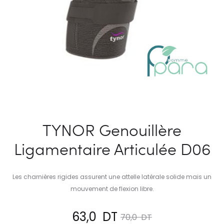
TYNOR Genouillère
Ligamentaire Articulée D06
Les charnières rigides assurent une attelle latérale solide mais un
mouvement de flexion libre.
Le
Le
63,0
DT
70,0
DT