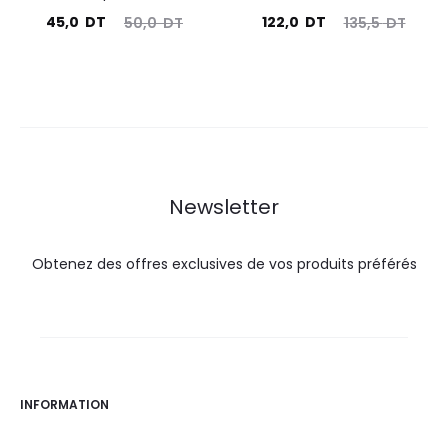
Le
Le
Le
Le
45,0
DT
122,0
DT
50,0
DT
135,5
DT
prix
prix
prix
prix
actuel
initial
actuel
initial
est :
était :
est :
était :
45,0
50,0
122,0
135,5
DT.
DT.
DT.
DT.
Newsletter
Obtenez des offres exclusives de vos produits préférés
INFORMATION