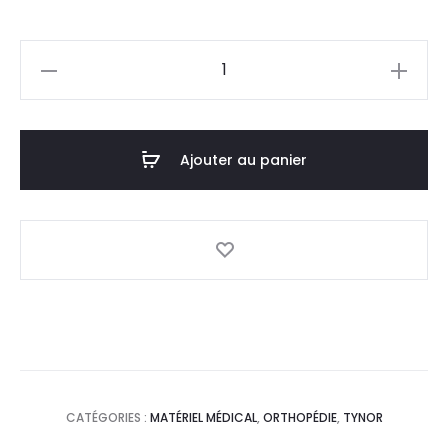
prix
prix
quantité
actuel
initial
de
TYNOR
est :
était :
Genouillère
Ajouter au panier
63,0
70,0
Ligamentaire
Articulée
DT.
DT.
D06
CATÉGORIES :
MATÉRIEL MÉDICAL
,
ORTHOPÉDIE
,
TYNOR