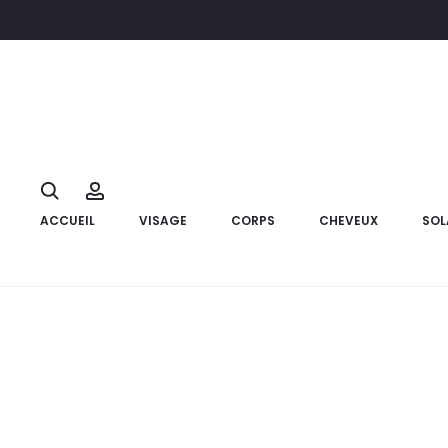
Accueil
Matériel Médical
TYNOR Sport Ceinture Ajustable Ab
10%
Search
Account
ACCUEIL
VISAGE
CORPS
CHEVEUX
SOL