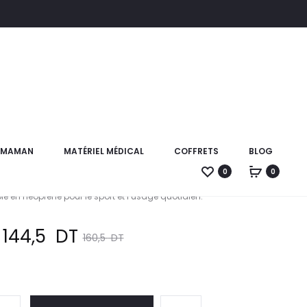
Produc
TYNOR
TYNOR
SPORT
SPORT
naviga
CEINTURE
CEINTURE
SUPPORT
AJUSTABLE
 Ceinture Ajustable Abs
ABS
ABS
Néo Orange
NÉO
NÉO
T MAMAN
MATÉRIEL MÉDICAL
COFFRETS
BLOG
VERT
VERT
0
0
stable Abdominale Néo universelle. Soutien lombaire et
 en néoprène pour le sport et l’usage quotidien.
e
Le
144,5
DT
160,5
DT
x
prix