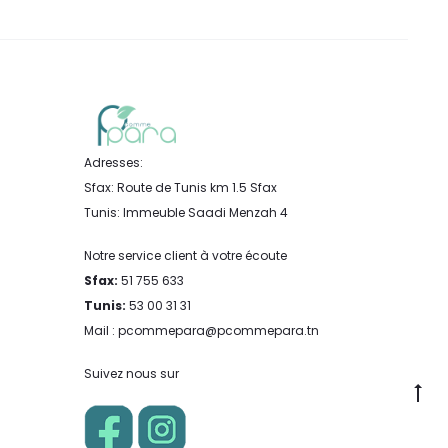
Adresses:
Sfax: Route de Tunis km 1.5 Sfax
Tunis: Immeuble Saadi Menzah 4
Notre service client à votre écoute
Sfax:
51 755 633
Tunis:
53 00 31 31
Mail : pcommepara@pcommepara.tn
Suivez nous sur
Go
to