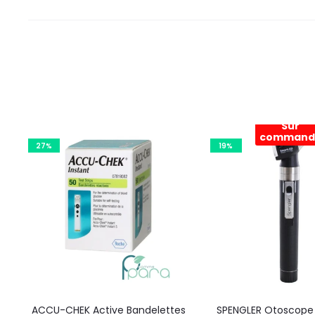
Sur
command
27%
19%
ACCU-CHEK Active Bandelettes
SPENGLER Otoscope