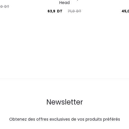
Head
,0
DT
Le
Le
Le
63,9
DT
45,
71,0
DT
prix
prix
prix
actuel
initial
actuel
i
est :
était :
est :
é
63,9
71,0
45,0
DT.
DT.
DT.
Newsletter
Obtenez des offres exclusives de vos produits préférés