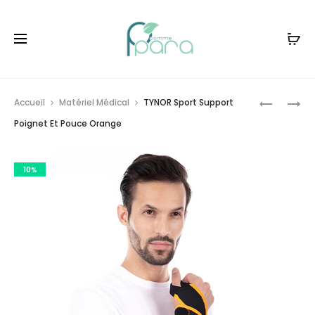
Livraison gratuite à partir de
120dt
d'achat
Prod
POLIDENT
TYNOR
Accueil
Matériel Médical
TYNOR Sport Support
NETTOYA
SPORT
navig
Poignet Et Pouce Orange
ANTI
SUPPORT
BACTÉRIE
POIGNET
10%
COMPRIM
ET
POUCE
VERT