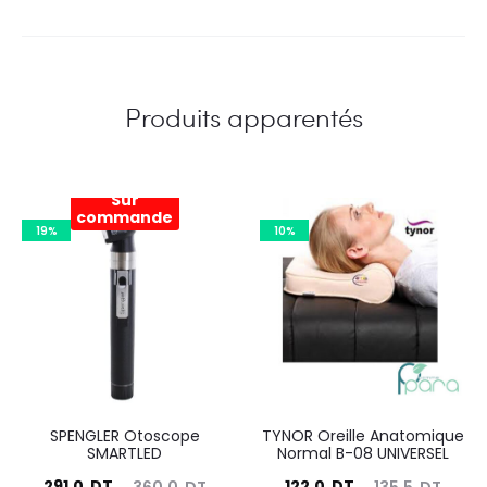
Produits apparentés
Sur
commande
19%
10%
SPENGLER Otoscope
TYNOR Oreille Anatomique
SMARTLED
Normal B-08 UNIVERSEL
Le
Le
Le
Le
291,0
DT
122,0
DT