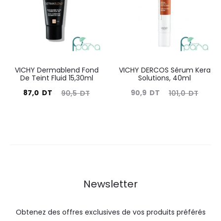
49,9
57,0
109,0
120,0
DT.
DT.
DT.
DT.
VICHY Dermablend Fond
VICHY DERCOS Sérum Kera
De Teint Fluid 15,30ml
Solutions, 40ml
Le
Le
Le
Le
87,0
DT
90,9
DT
90,5
DT
101,0
DT
prix
prix
prix
prix
actuel
initial
actuel
initial
est :
était :
est :
était :
87,0
90,5
90,9
101,0
DT.
DT.
DT.
DT.
Newsletter
Obtenez des offres exclusives de vos produits préférés