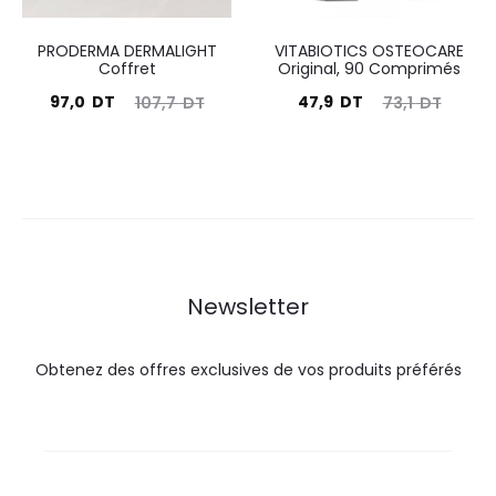
PRODERMA DERMALIGHT
VITABIOTICS OSTEOCARE
Coffret
Original, 90 Comprimés
Le
Le
Le
Le
97,0
DT
47,9
DT
107,7
DT
73,1
DT
prix
prix
prix
prix
actuel
initial
actuel
initial
est :
était :
est :
était :
97,0
107,7
47,9
73,1
DT.
DT.
DT.
DT.
Newsletter
Obtenez des offres exclusives de vos produits préférés