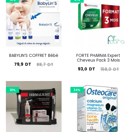
BABYLIN’S COFFRET Bébé
FORTE PHARMA Expert
Cheveux Pack 3 Mois
Le
Le
79,9
DT
88,7
DT
Le
Le
93,0
DT
158,0
DT
prix
prix
prix
prix
actuel
initial
actuel
initial
est :
était :
10%
34%
est :
était :
79,9
88,7
93,0
158,0
DT.
DT.
DT.
DT.