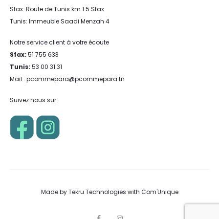
Sfax: Route de Tunis km 1.5 Sfax
Tunis: Immeuble Saadi Menzah 4
Notre service client à votre écoute
Sfax:
51 755 633
Tunis:
53 00 31 31
Mail : pcommepara@pcommepara.tn
Suivez nous sur
Made by
Tekru Technologies
with
Com'Unique
F
I