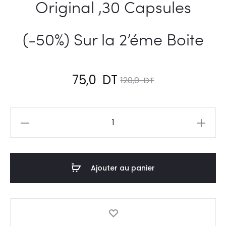
Original ,30 Capsules
(-50%) Sur la 2’éme Boite
Le
Le
75,0
DT
120,0
DT
prix
prix
quantité
actuel
initial
de
VITABIOTICS
est :
était :
Pack
Ajouter au panier
75,0
120,0
2
Neurozan
DT.
DT.
Original
,30