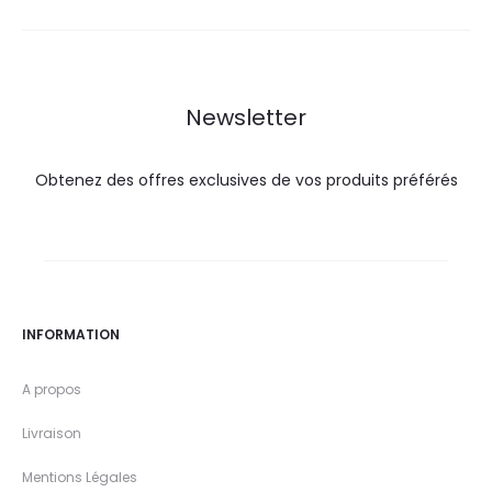
est :
était :
est :
était :
36,9
44,3
19,5
28,0
DT.
DT.
DT.
DT.
Newsletter
Obtenez des offres exclusives de vos produits préférés
INFORMATION
A propos
Livraison
Mentions Légales