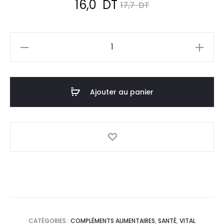
Le
Le
16,0
DT
17,7
DT
prix
prix
quantité
actuel
initial
de
VITAL
est :
était :
Gastrocalm
Ajouter au panier
16,0
17,7
,30
Gélules
DT.
DT.
CATÉGORIES :
COMPLÉMENTS ALIMENTAIRES
,
SANTÈ
,
VITAL