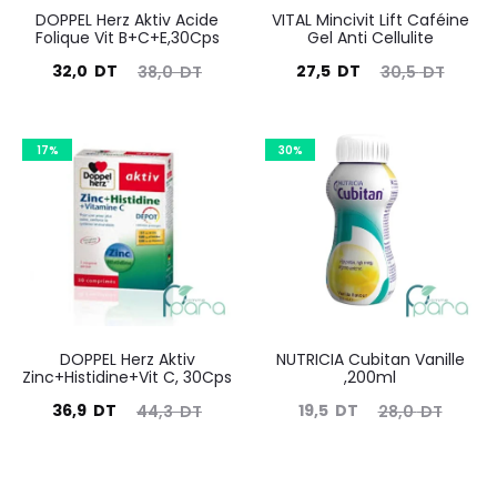
DOPPEL Herz Aktiv Acide
VITAL Mincivit Lift Caféine
Folique Vit B+C+E,30Cps
Gel Anti Cellulite
Le
Le
Le
Le
32,0
DT
27,5
DT
38,0
DT
30,5
DT
prix
prix
prix
prix
actuel
initial
actuel
initial
17%
30%
est :
était :
est :
était :
32,0
38,0
27,5
30,5
DT.
DT.
DT.
DT.
DOPPEL Herz Aktiv
NUTRICIA Cubitan Vanille
Zinc+Histidine+Vit C, 30Cps
,200ml
Le
Le
Le
Le
36,9
DT
19,5
DT
44,3
DT
28,0
DT
prix
prix
prix
prix
actuel
initial
actuel
initial