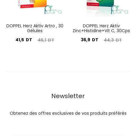
DOPPEL Herz Aktiv Artro , 30
DOPPEL Herz Aktiv
Gélules
Zinc+Histidine+Vit C, 30Cps
Le
Le
Le
Le
41,5
DT
36,9
DT
46,1
DT
44,3
DT
prix
prix
prix
prix
actuel
initial
actuel
initial
est :
était :
est :
était :
41,5
46,1
36,9
44,3
DT.
DT.
DT.
DT.
Newsletter
Obtenez des offres exclusives de vos produits préférés