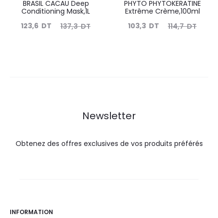
BRASIL CACAU Deep
PHYTO PHYTOKERATINE
Conditioning Mask,1L
Extrême Crème,100ml
Le
Le
Le
Le
123,6
DT
103,3
DT
137,3
DT
114,7
DT
prix
prix
prix
prix
actuel
initial
actuel
initial
est :
était :
est :
était :
123,6
137,3
103,3
114,7
DT.
DT.
DT.
DT.
Newsletter
Obtenez des offres exclusives de vos produits préférés
INFORMATION