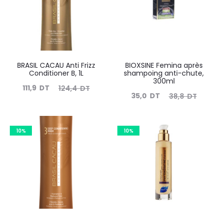
BRASIL CACAU Anti Frizz
BIOXSINE Femina après
Conditioner B, 1L
shampoing anti-chute,
300ml
Le
Le
111,9
DT
124,4
DT
Le
Le
35,0
DT
38,8
DT
prix
prix
prix
prix
actuel
initial
actuel
initial
est :
était :
10%
10%
est :
était :
111,9
124,4
35,0
38,8
DT.
DT.
DT.
DT.