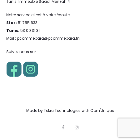
Tunis: Immeuble Saadi Menzah 4
Notre service client à votre écoute
Sfax:
51 755 633
Tunis:
53 00 31 31
Mail : pcommepara@pcommepara.tn
Suivez nous sur
Made by
Tekru Technologies
with
Com'Unique
F
I
a
n
c
s