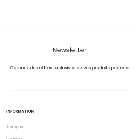
prix
prix
prix
prix
actuel
initial
actuel
initial
est :
était :
est :
était :
37,0
64,7
37,0
42,0
DT.
DT.
DT.
DT.
Newsletter
Obtenez des offres exclusives de vos produits préférés
INFORMATION
A propos