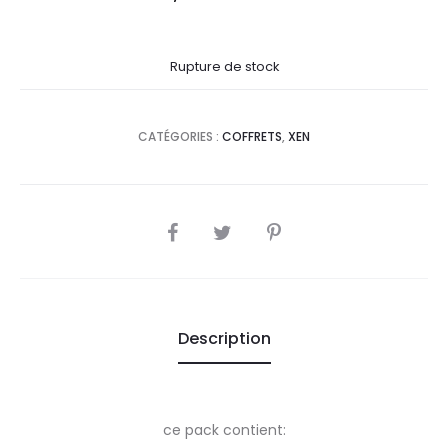
prix
prix
Rupture de stock
actuel
initial
est :
était :
CATÉGORIES :
COFFRETS
,
XEN
87,0
99,0
DT.
DT.
SHARE
Description
ce pack contient: