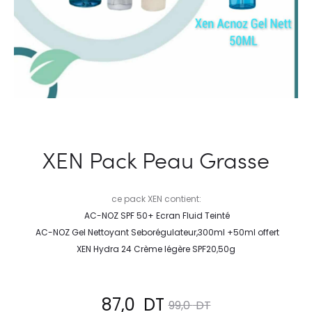
XEN Pack Peau Grasse
ce pack XEN contient:
AC-NOZ SPF 50+ Ecran Fluid Teinté
AC-NOZ
Gel Nettoyant Seborégulateur,300ml +50ml offert
XEN Hydra 24 Crème légère SPF20,50g
Le
Le
87,0
DT
99,0
DT