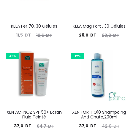
KELA Fer 70, 30 Gélules
KELA Mag Fort , 30 Gélules
Le
Le
Le
Le
11,5
DT
26,0
DT
12,6
DT
29,0
DT
prix
prix
prix
prix
actuel
initial
actuel
initial
43%
12%
est :
était :
est :
était :
11,5
12,6
26,0
29,0
DT.
DT.
DT.
DT.
XEN AC-NOZ SPF 50+ Ecran
XEN FORTI Q10 Shampoing
Fluid Teinté
Anti Chute,200ml
Le
Le
Le
Le
37,0
DT
37,0
DT
64,7
DT
42,0
DT