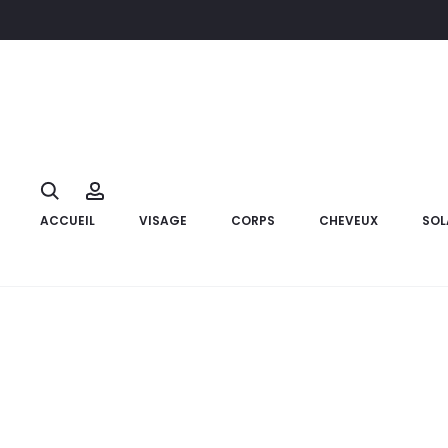
Accueil
Compléments alimentaires
XEN Xylase Sirop ,150 ml
34%
Search
Account
ACCUEIL
VISAGE
CORPS
CHEVEUX
SOL