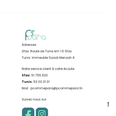
Adresses:
Sfax: Route de Tunis km 1.5 Sfax
Tunis: Immeuble Saadi Menzah 4
Notre service client à votre écoute
Sfax:
51 755 633
Tunis:
53 00 31 31
Mail : pcommepara@pcommepara.tn
Suivez nous sur
Go
to