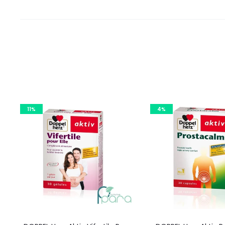
11%
4%