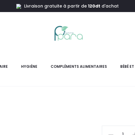
Livraison gratuite à partir de
120dt
d'achat
XEN X
AIRE
HYGIÈNE
COMPLÉMENTS ALIMENTAIRES
BÉBÉ E
c’est un complément alimen
possédant des p
pr
actu
quantité