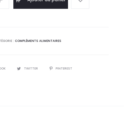
t :
était :
,9
15,0
T.
DT.
TÉGORIE :
COMPLÉMENTS ALIMENTAIRES
OOK
TWITTER
PINTEREST