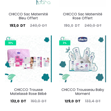
CHICCO Sac Maternité
CHICCO Sac Maternité
Bleu Offert
Rose Offert
Le
Le
Le
Le
193,0
DT
240,0
DT
190,0
DT
240,0
DT
prix
prix
prix
prix
ctuel
initial
actuel
initial
18%
3%
est :
était :
est :
était :
193,0
240,0
190,0
240,0
DT.
DT.
DT.
DT.
CHICCO Trousse
CHICCO Trousseau Baby
Matelassé Rose Bébé
Moment
Le
Le
Le
Le
132,0
DT
160,0
DT
129,0
DT
133,4
DT
prix
prix
prix
prix