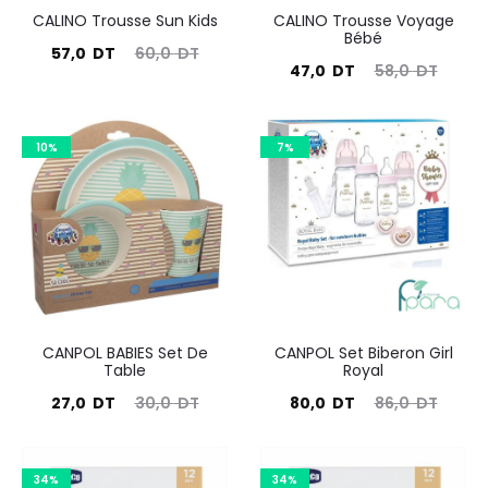
CALINO Trousse Sun Kids
CALINO Trousse Voyage
Bébé
Le
Le
57,0
DT
60,0
DT
Le
Le
47,0
DT
58,0
DT
prix
prix
prix
prix
actuel
initial
actuel
initial
est :
10%
était :
7%
est :
était :
57,0
60,0
47,0
58,0
DT.
DT.
DT.
DT.
CANPOL BABIES Set De
CANPOL Set Biberon Girl
Table
Royal
Le
Le
Le
Le
27,0
DT
30,0
DT
80,0
DT
86,0
DT
prix
prix
prix
prix
actuel
initial
actuel
initial
34%
34%