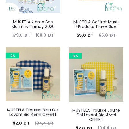
MUSTELA 2 éme Sac
MUSTELA Coffret Musti
Mommy Trendy 2026
+Produits Travel Size
Le
Le
Le
Le
179,0
DT
188,0
DT
55,0
DT
65,0
DT
prix
prix
prix
prix
actuel
initial
actuel
initial
12%
12%
est :
était :
est :
était :
179,0
188,0
55,0
65,0
DT.
DT.
DT.
DT.
MUSTELA Trousse Bleu Gel
MUSTELA Trousse Jaune
Lavant Bio 45ml OFFERT
Gel Lavant Bio 45ml
OFFERT
Le
Le
92,0
DT
104,4
DT
Le
Le
92,0
DT
104,4
DT