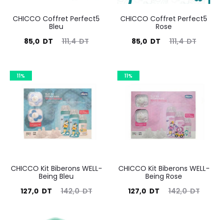
CHICCO Coffret Perfect5
CHICCO Coffret Perfect5
Bleu
Rose
Le
Le
Le
Le
85,0
DT
111,4
DT
85,0
DT
111,4
DT
prix
prix
prix
prix
actuel
initial
actuel
initial
11%
11%
est :
était :
est :
était :
85,0
111,4
85,0
111,4
DT.
DT.
DT.
DT.
CHICCO Kit Biberons WELL-
CHICCO Kit Biberons WELL-
Being Bleu
Being Rose
Le
Le
Le
Le
127,0
DT
142,0
DT
127,0
DT
142,0
DT
prix
prix
prix
prix